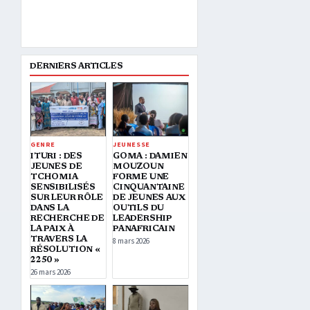
DERNIERS ARTICLES
GENRE
JEUNESSE
ITURI : DES
GOMA : DAMIEN
JEUNES DE
MOUZOUN
TCHOMIA
FORME UNE
SENSIBILISÉS
CINQUANTAINE
SUR LEUR RÔLE
DE JEUNES AUX
DANS LA
OUTILS DU
RECHERCHE DE
LEADERSHIP
LA PAIX À
PANAFRICAIN
TRAVERS LA
8 mars 2026
RÉSOLUTION «
2250 »
26 mars 2026