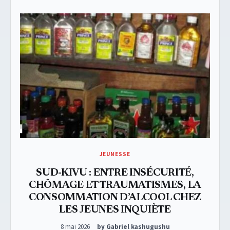
JEUNESSE
SUD-KIVU : ENTRE INSÉCURITÉ,
CHÔMAGE ET TRAUMATISMES, LA
CONSOMMATION D’ALCOOL CHEZ
LES JEUNES INQUIÈTE
Posted on
8 mai 2026
by Gabriel kashugushu