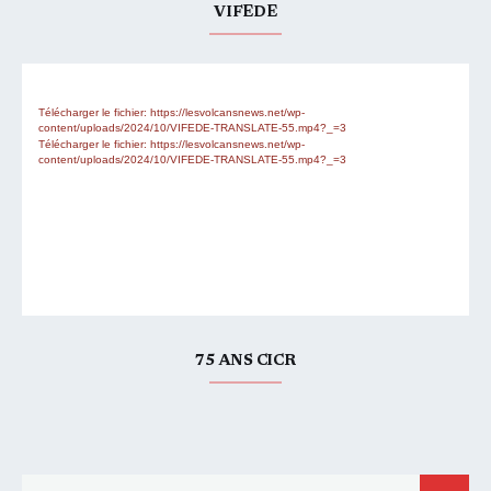
VIFEDE
Lecteur
Media error: Format(s) not supported or source(s) not found
vidéo
Télécharger le fichier: https://lesvolcansnews.net/wp-
content/uploads/2024/10/VIFEDE-TRANSLATE-55.mp4?_=3
Télécharger le fichier: https://lesvolcansnews.net/wp-
content/uploads/2024/10/VIFEDE-TRANSLATE-55.mp4?_=3
75 ANS CICR
Search for: