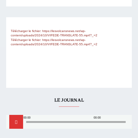
Lecteur
Media error: Format(s) not supported or source(s) not found
vidéo
Télécharger le fichier: https://lesvolcansnews.net/wp-
content/uploads/2024/10/VIFEDE-TRANSLATE-55.mp4?_=2
Télécharger le fichier: https://lesvolcansnews.net/wp-
content/uploads/2024/10/VIFEDE-TRANSLATE-55.mp4?_=2
LE JOURNAL
Lecteur
00:00
00:00
audio