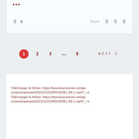
Share
0
1
2
3
…
8
NEXT
Lecteur
Media error: Format(s) not supported or source(s) not found
vidéo
Télécharger le fichier: https://lesvolcansnews.net/wp-
content/uploads/2023/12/CAROUSSEL-06-1.mp4?_=1
Télécharger le fichier: https://lesvolcansnews.net/wp-
content/uploads/2023/12/CAROUSSEL-06-1.mp4?_=1