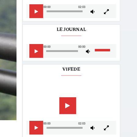
00:00
02:03
LE JOURNAL
Lecteur
Utilisez
00:00
00:00
audio
les
flèches
haut/bas
VIFEDE
pour
augmenter
Lecteur
ou
vidéo
diminuer
le
volume.
00:00
02:03