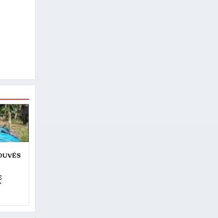
ROUVÉS
E
E
T