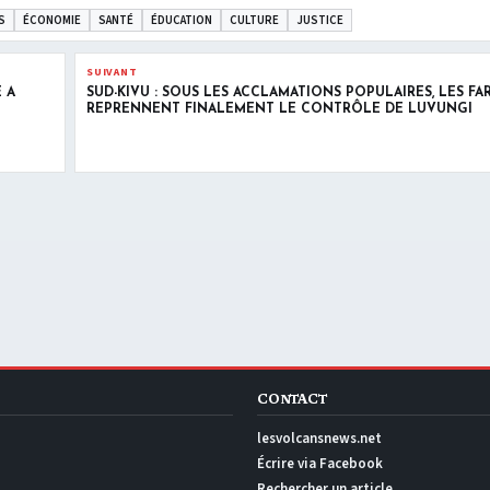
S
ÉCONOMIE
SANTÉ
ÉDUCATION
CULTURE
JUSTICE
SUIVANT
 À
SUD-KIVU : SOUS LES ACCLAMATIONS POPULAIRES, LES FA
REPRENNENT FINALEMENT LE CONTRÔLE DE LUVUNGI
CONTACT
lesvolcansnews.net
Écrire via Facebook
Rechercher un article