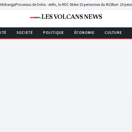
sus de Doha : enfin, la RDC libère 15 personnes du M23
Ituri: 10 personnes portées
LES VOLCANS NEWS
ITÉ
SOCIETÉ
POLITIQUE
ÉCONOMIE
CULTURE