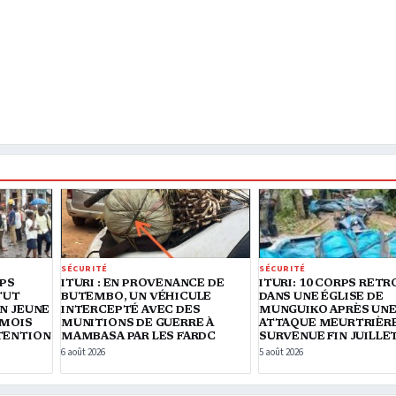
SÉCURITÉ
SÉCURITÉ
RPS
ITURI : EN PROVENANCE DE
ITURI: 10 CORPS RET
TUT
BUTEMBO, UN VÉHICULE
DANS UNE ÉGLISE DE
N JEUNE
INTERCEPTÉ AVEC DES
MUNGUIKO APRÈS UN
 MOIS
MUNITIONS DE GUERRE À
ATTAQUE MEURTRIÈR
TENTION
MAMBASA PAR LES FARDC
SURVENUE FIN JUILLE
6 août 2026
5 août 2026