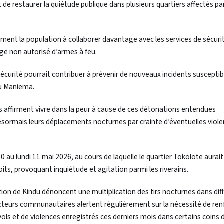
e restaurer la quiétude publique dans plusieurs quartiers affectés par 
nt la population à collaborer davantage avec les services de sécuri
ge non autorisé d’armes à feu.
sécurité pourrait contribuer à prévenir de nouveaux incidents susceptib
du Maniema.
 affirment vivre dans la peur à cause de ces détonations entendues
désormais leurs déplacements nocturnes par crainte d’éventuelles viol
0 au lundi 11 mai 2026, au cours de laquelle le quartier Tokolote aurait
its, provoquant inquiétude et agitation parmi les riverains.
ion de Kindu dénoncent une multiplication des tirs nocturnes dans dif
 acteurs communautaires alertent régulièrement sur la nécessité de ren
 vols et de violences enregistrés ces derniers mois dans certains coins d