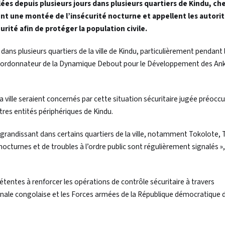
ées depuis plusieurs jours dans plusieurs quartiers de Kindu, che
nt une montée de l’insécurité nocturne et appellent les autori
urité afin de protéger la population civile.
ans plusieurs quartiers de la ville de Kindu, particulièrement pendant 
coordonnateur de la Dynamique Debout pour le Développement des An
 la ville seraient concernés par cette situation sécuritaire jugée préocc
res entités périphériques de Kindu.
té grandissant dans certains quartiers de la ville, notamment Tokolote, 
octurnes et de troubles à l’ordre public sont régulièrement signalés », 
étentes à renforcer les opérations de contrôle sécuritaire à travers
ationale congolaise et les Forces armées de la République démocratique 