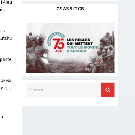
f-lieu
tés
75 ANS CICR
les
kutshu
upante,
Tokedi 1
Search for:
a-t-il
SEARCH
du