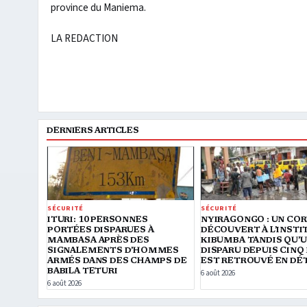
province du Maniema.
LA REDACTION
DERNIERS ARTICLES
SÉCURITÉ
SÉCURITÉ
ITURI: 10 PERSONNES
NYIRAGONGO : UN CO
PORTÉES DISPARUES À
DÉCOUVERT À L’INSTI
MAMBASA APRÈS DES
KIBUMBA TANDIS QU’U
SIGNALEMENTS D’HOMMES
DISPARU DEPUIS CINQ
ARMÉS DANS DES CHAMPS DE
EST RETROUVÉ EN DÉ
BABILA TETURI
6 août 2026
6 août 2026