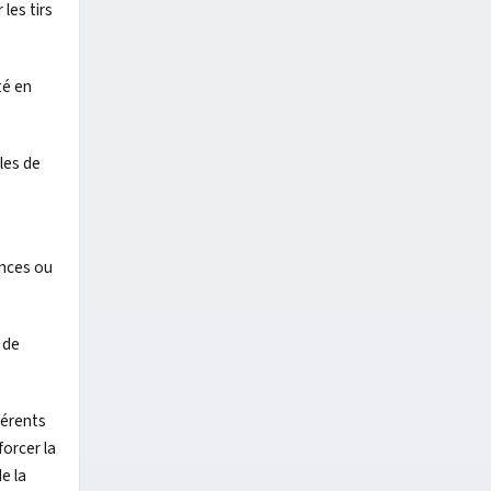
les tirs
té en
les de
ences ou
 de
férents
forcer la
e la