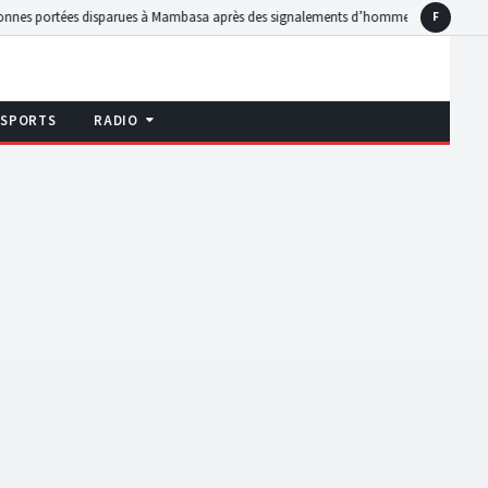
 disparues à Mambasa après des signalements d’hommes armés dans des champs de B
F
Faceboo
SPORTS
RADIO