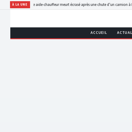
n jeune aide-chauffeur meurt écrasé après une chute d’un camion à Kitshanga
Proces
À LA UNE
ACCUEIL
ACTUAL