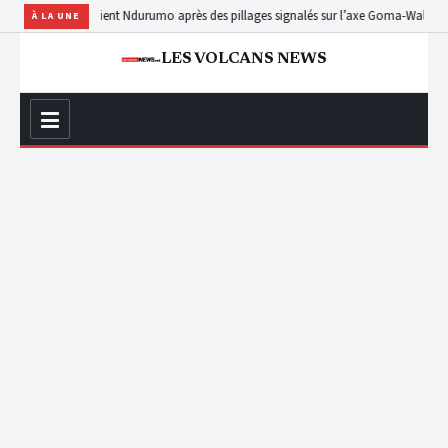
rs habitants fuient Ndurumo après des pillages signalés sur l’axe Goma-Walikale
Nyira
À LA UNE
LES VOLCANS NEWS