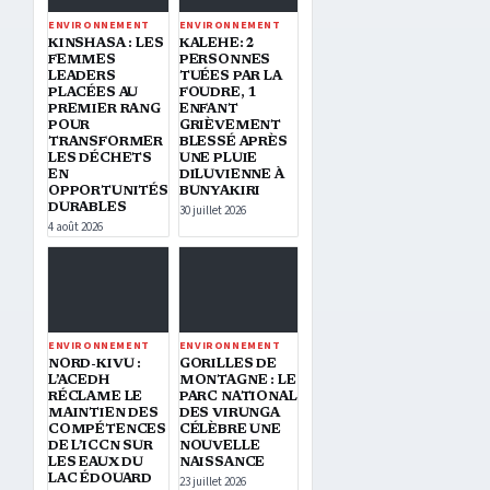
ENVIRONNEMENT
ENVIRONNEMENT
KINSHASA : LES
KALEHE: 2
FEMMES
PERSONNES
LEADERS
TUÉES PAR LA
PLACÉES AU
FOUDRE, 1
PREMIER RANG
ENFANT
POUR
GRIÈVEMENT
TRANSFORMER
BLESSÉ APRÈS
LES DÉCHETS
UNE PLUIE
EN
DILUVIENNE À
OPPORTUNITÉS
BUNYAKIRI
DURABLES
30 juillet 2026
4 août 2026
ENVIRONNEMENT
ENVIRONNEMENT
NORD-KIVU :
GORILLES DE
L’ACEDH
MONTAGNE : LE
RÉCLAME LE
PARC NATIONAL
MAINTIEN DES
DES VIRUNGA
COMPÉTENCES
CÉLÈBRE UNE
DE L’ICCN SUR
NOUVELLE
LES EAUX DU
NAISSANCE
LAC ÉDOUARD
23 juillet 2026