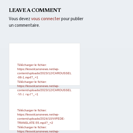
LEAVE A COMMENT
Vous devez
vous connecter
pour publier
un commentaire.
Lecteur
Media error: Format(s) not
supported or source(s) not found
vidéo
Télécharger le fichier:
https://lesvolcansnews.net/wp-
content/uploads/2023/12/CAROUSSEL
-06-1.mp4?_=1
Télécharger le fichier:
https://lesvolcansnews.net/wp-
content/uploads/2023/12/CAROUSSEL
Lecteur
Media error: Format(s) not
-06-1.mp4?_=1
supported or source(s) not found
vidéo
Télécharger le fichier:
https://lesvolcansnews.net/wp-
content/uploads/2024/10/VIFEDE-
TRANSLATE-55.mp4?_=2
Télécharger le fichier:
https://lesvolcansnews.net/wp-