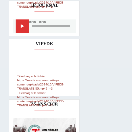
content/uploads/2024/10/VIFEDE-
LE JOURNAL
TRANSLATE-55.mp4?_=2
Lecteur
00:00
00:00
audio
VIFEDE
Lecteur
Media error: Format(s) not
supported or source(s) not found
vidéo
Télécharger le fichier:
https://lesvolcansnews.net/wp-
content/uploads/2024/10/VIFEDE-
TRANSLATE-55.mp4?_=3
Télécharger le fichier:
https://lesvolcansnews.net/wp-
content/uploads/2024/10/VIFEDE-
75 ANS CICR
TRANSLATE-55.mp4?_=3