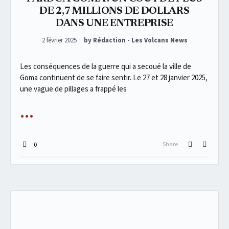
DE 2,7 MILLIONS DE DOLLARS
DANS UNE ENTREPRISE
Posted on
2 février 2025
by Rédaction - Les Volcans News
Les conséquences de la guerre qui a secoué la ville de
Goma continuent de se faire sentir. Le 27 et 28 janvier 2025,
une vague de pillages a frappé les
Share
0