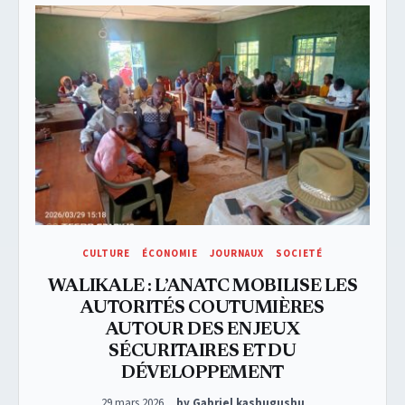
CULTURE
ÉCONOMIE
JOURNAUX
SOCIETÉ
WALIKALE : L’ANATC MOBILISE LES
AUTORITÉS COUTUMIÈRES
AUTOUR DES ENJEUX
SÉCURITAIRES ET DU
DÉVELOPPEMENT
Posted on
29 mars 2026
by Gabriel kashugushu