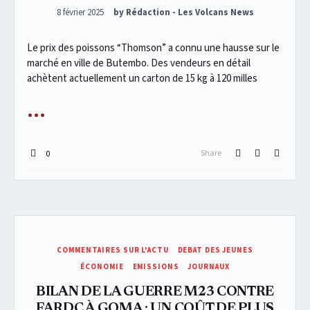
Posted on
8 février 2025
by Rédaction - Les Volcans News
Le prix des poissons “Thomson” a connu une hausse sur le
marché en ville de Butembo. Des vendeurs en détail
achètent actuellement un carton de 15 kg à 120 milles
Share
0
COMMENTAIRES SUR L'ACTU
DEBAT DES JEUNES
ÉCONOMIE
EMISSIONS
JOURNAUX
BILAN DE LA GUERRE M23 CONTRE
FARDC À GOMA : UN COÛT DE PLUS