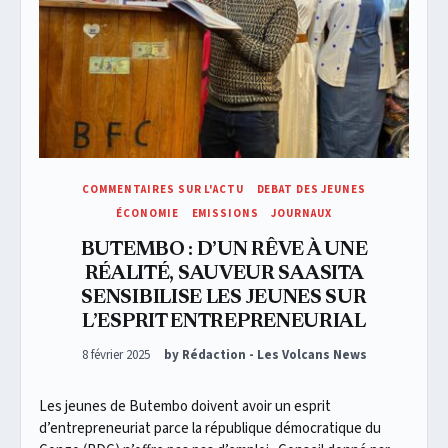
COMMENTAIRES SUR L'ACTU
DEBAT DES JEUNES
ÉCONOMIE
EMISSIONS
JOURNAUX
BUTEMBO : D’UN RÊVE À UNE
RÉALITÉ, SAUVEUR SAASITA
SENSIBILISE LES JEUNES SUR
L’ESPRIT ENTREPRENEURIAL
Posted on
8 février 2025
by Rédaction - Les Volcans News
Les jeunes de Butembo doivent avoir un esprit
d’entrepreneuriat parce la république démocratique du