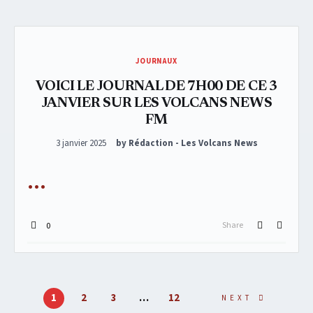
JOURNAUX
VOICI LE JOURNAL DE 7H00 DE CE 3
JANVIER SUR LES VOLCANS NEWS
FM
Posted on
3 janvier 2025
by Rédaction - Les Volcans News
Share
0
1
2
3
…
12
NEXT