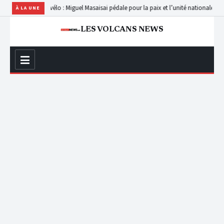
hasa à vélo : Miguel Masaisai pédale pour la paix et l’unité nationale
Masisi : un j
À LA UNE
LES VOLCANS NEWS