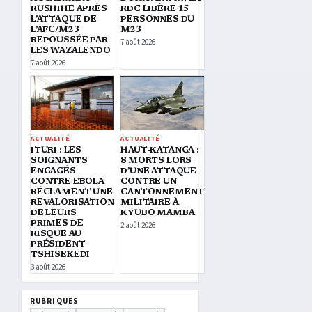
RUSHIHE APRÈS
RDC LIBÈRE 15
L’ATTAQUE DE
PERSONNES DU
L’AFC/M23
M23
REPOUSSÉE PAR
7 août 2026
LES WAZALENDO
7 août 2026
ACTUALITÉ
ACTUALITÉ
ITURI : LES
HAUT-KATANGA :
SOIGNANTS
8 MORTS LORS
ENGAGÉS
D’UNE ATTAQUE
CONTRE EBOLA
CONTRE UN
RÉCLAMENT UNE
CANTONNEMENT
REVALORISATION
MILITAIRE À
DE LEURS
KYUBO MAMBA
PRIMES DE
2 août 2026
RISQUE AU
PRÉSIDENT
TSHISEKEDI
3 août 2026
RUBRIQUES