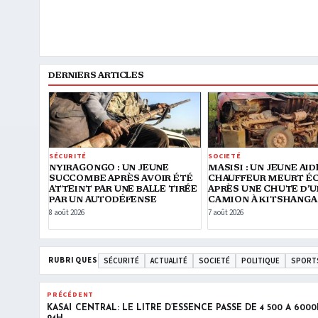
DERNIERS ARTICLES
SÉCURITÉ
SOCIETÉ
NYIRAGONGO : UN JEUNE
MASISI : UN JEUNE AID
SUCCOMBE APRÈS AVOIR ÉTÉ
CHAUFFEUR MEURT É
ATTEINT PAR UNE BALLE TIRÉE
APRÈS UNE CHUTE D’U
PAR UN AUTODÉFENSE
CAMION À KITSHANGA
8 août 2026
7 août 2026
RUBRIQUES
SÉCURITÉ
ACTUALITÉ
SOCIETÉ
POLITIQUE
SPORT
PRÉCÉDENT
KASAÏ CENTRAL: LE LITRE D’ESSENCE PASSE DE 4 500 À 600