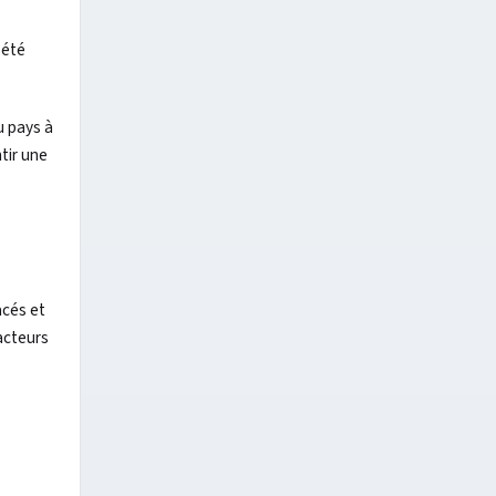
 été
u pays à
tir une
acés et
acteurs