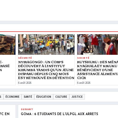
SÉCURITÉ
SOCIETÉ
E-
NYIRAGONGO : UN CORPS
RUTSHURU : DES MÉN
CRASÉ
DÉCOUVERT À L’INSTITUT
KYAGHALA ET KIKUKU
N
KIBUMBA TANDIS QU’UN JEUNE
BÉNÉFICIENT D’UNE
DISPARU DEPUIS CINQ MOIS
ASSISTANCE ALIMENT
EST RETROUVÉ EN DÉTENTION
CICR
6 août 2026
6 août 2026
S
ÉCONOMIE
SANTÉ
ÉDUCATION
CULTURE
JUSTICE
SUIVANT
0FC EN
GOMA : 6 ÉTUDIANTS DE L’ULPGL AUX ARRÊTS