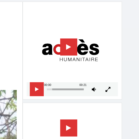
Lecteur
vidéo
00:00
00:21
Lecteur
vidéo