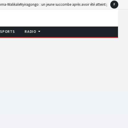
iragongo : un jeune succombe après avoir été atteint par une balle tirée par un au
F
Faceboo
SPORTS
RADIO