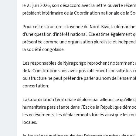
le 21 juin 2026, son désaccord avec la lettre ouverte ré
président intérimaire de la Coordination nationale de la So
Pour cette structure citoyenne du Nord-Kivu, la démarche 
d’une question d’intérêt national. Elle estime également q
présentée comme une organisation pluraliste et indépe
la société congolaise.
Les responsables de Nyiragongo reprochent notamment à la C
de la Constitution sans avoir préalablement consulté les c
ou structure ne peut prétendre parler au nom de l’ensemble
concertation.
La Coordination territoriale déplore par ailleurs ce qu’elle q
humanitaire persistante dans l’Est de la République démocr
les enlèvements, les déplacements forcés ainsi que les mul
locales.
Autre préoccupation soulevée : l’absence de prises de posit