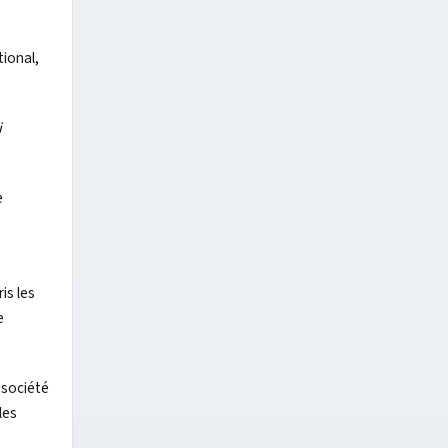
tional,
i
e
is les
e
 société
les