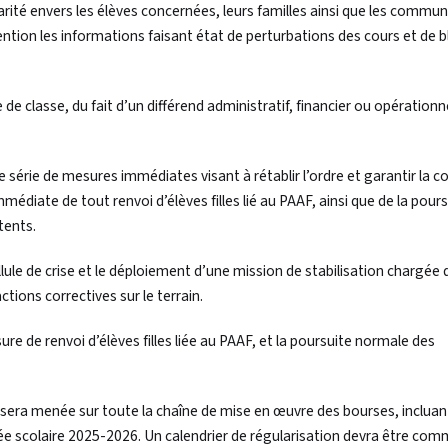
arité envers les élèves concernées, leurs familles ainsi que les commu
ention les informations faisant état de perturbations des cours et de 
de classe, du fait d’un différend administratif, financier ou opérationne
e série de mesures immédiates visant à rétablir l’ordre et garantir la c
diate de tout renvoi d’élèves filles lié au PAAF, ainsi que de la pours
tents.
ule de crise et le déploiement d’une mission de stabilisation chargée d
actions correctives sur le terrain.
e de renvoi d’élèves filles liée au PAAF, et la poursuite normale des
h » sera menée sur toute la chaîne de mise en œuvre des bourses, incluan
née scolaire 2025-2026. Un calendrier de régularisation devra être co