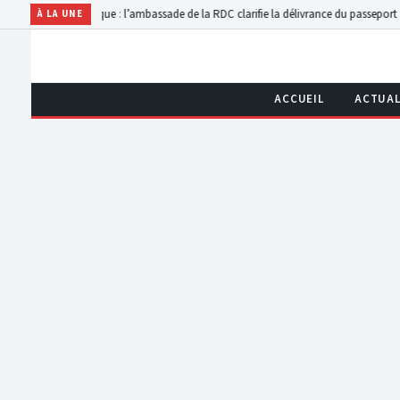
re
Belgique : l’ambassade de la RDC clarifie la délivrance du passeport à Olivier Kami
À LA UNE
ACCUEIL
ACTUAL