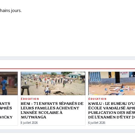
ains jours.
ÉDUCATION
ÉDUCATION
IANTS
BENI : 71 ENFANTS SÉPARÉS DE
KWILU : LE BUREAU D’
APRÈS
LEURS FAMILLES ACHEVENT
ÉCOLE VANDALISÉ APR
L’ANNÉE SCOLAIRE À
PUBLICATION DES RÉ
VICKY
MUTWANGA
DE L’EXAMEN D’ÉTAT 2
8 juillet 2026
6 juillet 2026