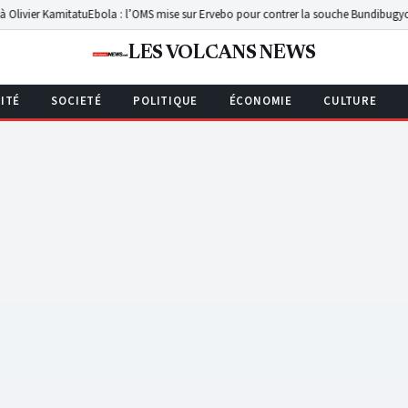
tatu
Ebola : l’OMS mise sur Ervebo pour contrer la souche Bundibugyo en RDC
Walik
LES VOLCANS NEWS
ITÉ
SOCIETÉ
POLITIQUE
ÉCONOMIE
CULTURE