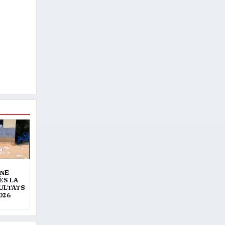
UNE
ÈS LA
SULTATS
026