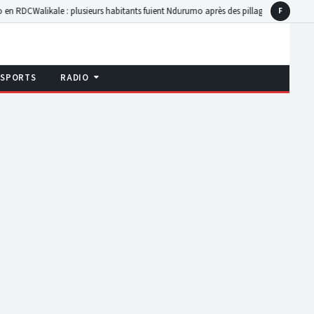
ale : plusieurs habitants fuient Ndurumo après des pillages signalés sur l’axe Goma-
F
Faceboo
SPORTS
RADIO