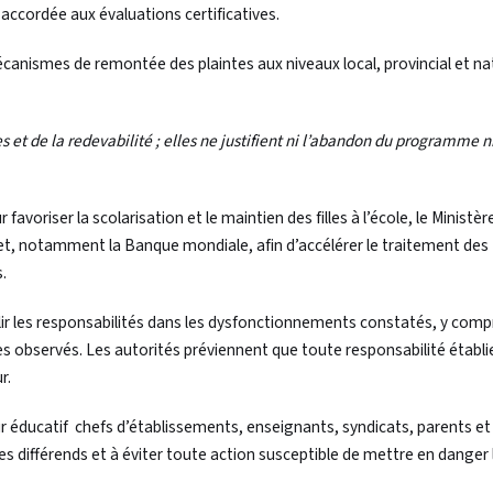
 accordée aux évaluations certificatives.
canismes de remontée des plaintes aux niveaux local, provincial et na
s et de la redevabilité ; elles ne justifient ni l’abandon du programme n
oriser la scolarisation et le maintien des filles à l’école, le Ministèr
et, notamment la Banque mondiale, afin d’accélérer le traitement des
.
ir les responsabilités dans les dysfonctionnements constatés, y compr
es observés. Les autorités préviennent que toute responsabilité établi
r.
ur éducatif chefs d’établissements, enseignants, syndicats, parents et
e les différends et à éviter toute action susceptible de mettre en danger 