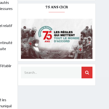
nautés
75 ANS CICR
blessures
l relatif
ontinuité
uite
’établir
Search for:
SEARCH
t les
mmuniqué