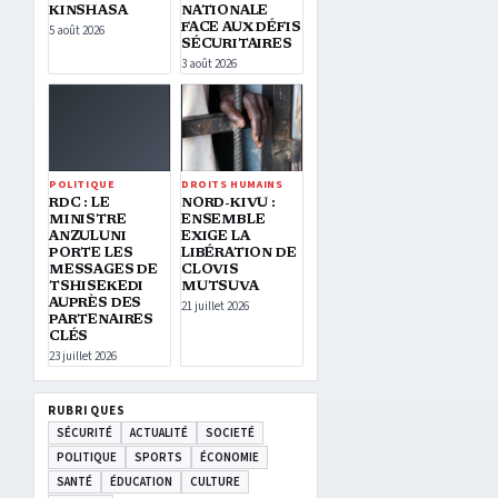
KINSHASA
NATIONALE
FACE AUX DÉFIS
5 août 2026
SÉCURITAIRES
3 août 2026
POLITIQUE
DROITS HUMAINS
RDC : LE
NORD-KIVU :
MINISTRE
ENSEMBLE
ANZULUNI
EXIGE LA
PORTE LES
LIBÉRATION DE
MESSAGES DE
CLOVIS
TSHISEKEDI
MUTSUVA
AUPRÈS DES
21 juillet 2026
PARTENAIRES
CLÉS
23 juillet 2026
RUBRIQUES
SÉCURITÉ
ACTUALITÉ
SOCIETÉ
POLITIQUE
SPORTS
ÉCONOMIE
SANTÉ
ÉDUCATION
CULTURE