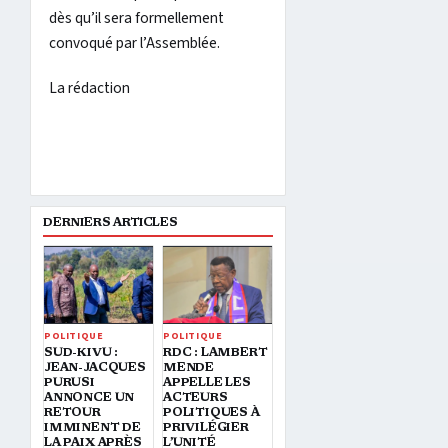
dès qu’il sera formellement
convoqué par l’Assemblée.
La rédaction
DERNIERS ARTICLES
POLITIQUE
POLITIQUE
SUD-KIVU :
RDC : LAMBERT
JEAN-JACQUES
MENDE
PURUSI
APPELLE LES
ANNONCE UN
ACTEURS
RETOUR
POLITIQUES À
IMMINENT DE
PRIVILÉGIER
LA PAIX APRÈS
L’UNITÉ