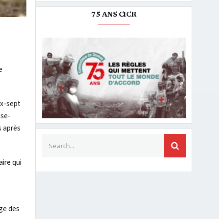
75 ANS CICR
e
ix-sept
ese-
s après
Search for:
SEARCH
ire qui
ige des