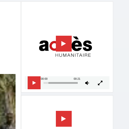
Lecteur
vidéo
00:00
00:21
Lecteur
vidéo