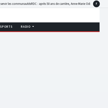
unautés
RDC : après 50 ans de carrière, Anne-Marie Odia Malaïka réclame la consécr
F
Faceboo
SPORTS
RADIO