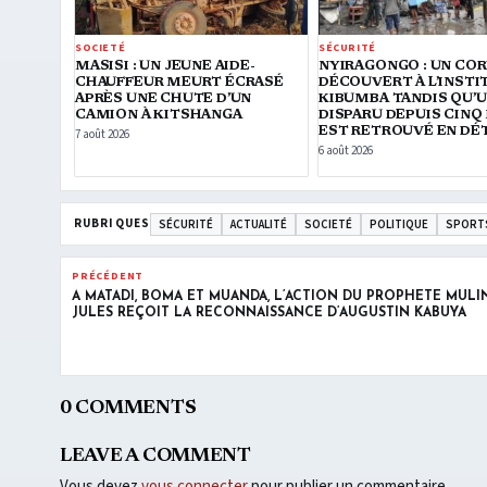
SOCIETÉ
SÉCURITÉ
MASISI : UN JEUNE AIDE-
NYIRAGONGO : UN CO
CHAUFFEUR MEURT ÉCRASÉ
DÉCOUVERT À L’INSTI
APRÈS UNE CHUTE D’UN
KIBUMBA TANDIS QU’U
CAMION À KITSHANGA
DISPARU DEPUIS CINQ
EST RETROUVÉ EN DÉ
7 août 2026
6 août 2026
RUBRIQUES
SÉCURITÉ
ACTUALITÉ
SOCIETÉ
POLITIQUE
SPORT
PRÉCÉDENT
À MATADI, BOMA ET MUANDA, L’ACTION DU PROPHÈTE MUL
JULES REÇOIT LA RECONNAISSANCE D’AUGUSTIN KABUYA
0 COMMENTS
LEAVE A COMMENT
Vous devez
vous connecter
pour publier un commentaire.