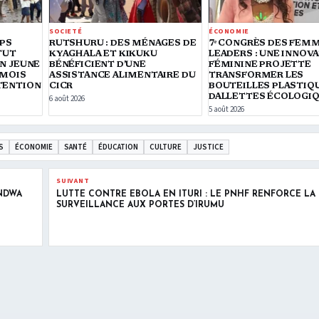
SOCIETÉ
ÉCONOMIE
RPS
RUTSHURU : DES MÉNAGES DE
7ᵉ CONGRÈS DES FEM
TUT
KYAGHALA ET KIKUKU
LEADERS : UNE INNOV
N JEUNE
BÉNÉFICIENT D’UNE
FÉMININE PROJETTE
 MOIS
ASSISTANCE ALIMENTAIRE DU
TRANSFORMER LES
TENTION
CICR
BOUTEILLES PLASTIQ
DALLETTES ÉCOLOGI
6 août 2026
5 août 2026
S
ÉCONOMIE
SANTÉ
ÉDUCATION
CULTURE
JUSTICE
SUIVANT
INDWA
LUTTE CONTRE EBOLA EN ITURI : LE PNHF RENFORCE LA
SURVEILLANCE AUX PORTES D’IRUMU