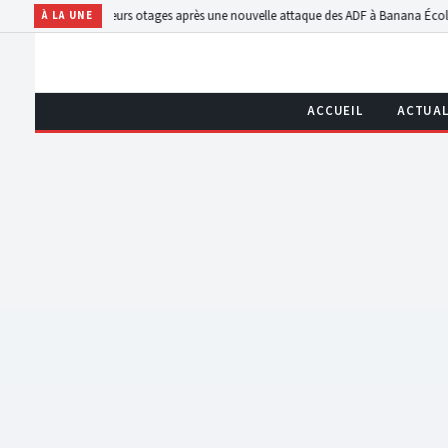
 plusieurs otages après une nouvelle attaque des ADF à Banana École
Nord-Kivu : le 
À LA UNE
ACCUEIL
ACTUAL