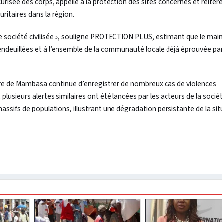
isée des corps, appelle à la protection des sites concernés et réitère
ritaires dans la région.
e société civilisée », souligne PROTECTION PLUS, estimant que le main
 endeuillées et à l’ensemble de la communauté locale déjà éprouvée par
toire de Mambasa continue d’enregistrer de nombreux cas de violences
usieurs alertes similaires ont été lancées par les acteurs de la société
ssifs de populations, illustrant une dégradation persistante de la sit