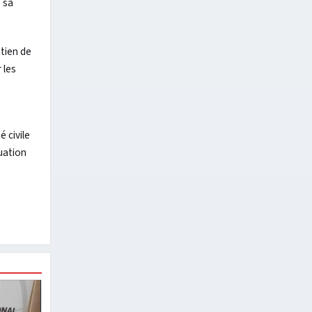
 sa
tien de
 les
 civile
uation