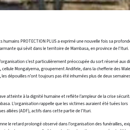
ts humains PROTECTION PLUS a exprimé une nouvelle fois sa profond
larmante qui sévit dans le territoire de Mambasa, en province de l’Ituri.
 l’organisation s’est particulièrement préoccupée du sort réservé aux d
ini, cellule Mongalyema, groupement Andifele, dans la chefferie des Wal
, les dépouilles n’ont toujours pas été inhumées plus de deux semaine
atteinte à la dignité humaine et reflète l’ampleur de la crise sécurita
mbasa. L’organisation rappelle que les victimes auraient été tuées lors
alliées (ADF), actifs dans cette partie de l’Ituri.
ne le retard prolongé observé dans l’organisation des funérailles, ex