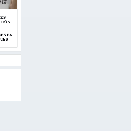
MES
ATION
UES EN
QUES