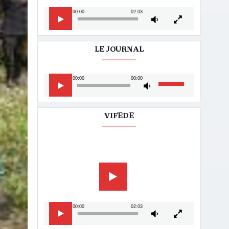
00:00
02:03
LE JOURNAL
Lecteur
Utilisez
00:00
00:00
audio
les
flèches
haut/bas
VIFEDE
pour
augmenter
Lecteur
ou
vidéo
diminuer
le
volume.
00:00
02:03