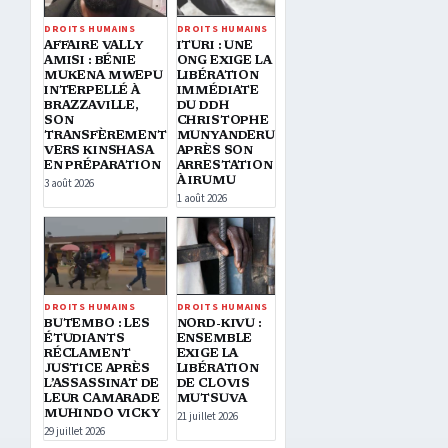
DROITS HUMAINS
DROITS HUMAINS
AFFAIRE VALLY
ITURI : UNE
AMISI : BÉNIE
ONG EXIGE LA
MUKENA MWEPU
LIBÉRATION
INTERPELLÉ À
IMMÉDIATE
BRAZZAVILLE,
DU DDH
SON
CHRISTOPHE
TRANSFÈREMENT
MUNYANDERU
VERS KINSHASA
APRÈS SON
EN PRÉPARATION
ARRESTATION
À IRUMU
3 août 2026
1 août 2026
DROITS HUMAINS
DROITS HUMAINS
BUTEMBO : LES
NORD-KIVU :
ÉTUDIANTS
ENSEMBLE
RÉCLAMENT
EXIGE LA
JUSTICE APRÈS
LIBÉRATION
L’ASSASSINAT DE
DE CLOVIS
LEUR CAMARADE
MUTSUVA
MUHINDO VICKY
21 juillet 2026
29 juillet 2026