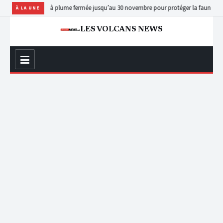
 poil et à plume fermée jusqu’au 30 novembre pour protéger la faune
Ituri : en prov
À LA UNE
LES VOLCANS NEWS