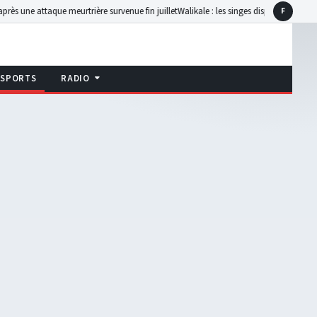
e meurtrière survenue fin juillet
Walikale : les singes disparaissent des forêts, la cha
F
Faceboo
SPORTS
RADIO