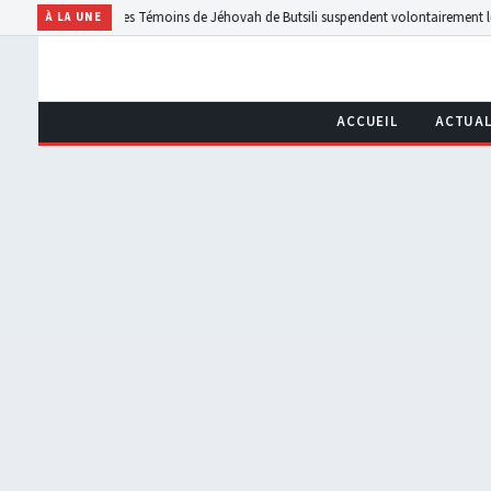
Ebola, les Témoins de Jéhovah de Butsili suspendent volontairement leurs rassemble
À LA UNE
ACCUEIL
ACTUAL