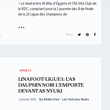
– Le duel entre Al Ahly d’Egypte et l’AS Vita Club de
la RDC, comptant pour la 1 journée des 8 de finale
de la 23 Ligue des champions de
Share
0
SPORTS
LINAFOOT/LIGUE1: L’AS
DAUPHIN NOIR L’EMPORTE
DEVANT AS NYUKI
Posted on
7 janvier 2019
by Rédaction - Les Volcans News