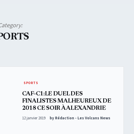
Category:
PORTS
SPORTS
CAF-C1:LE DUEL DES
FINALISTES MALHEUREUX DE
2018 CE SOIR À ALEXANDRIE
Posted on
12 janvier 2019
by Rédaction - Les Volcans News