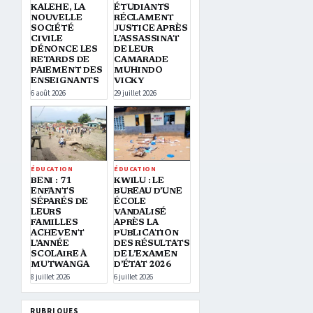
KALEHE, LA
ÉTUDIANTS
NOUVELLE
RÉCLAMENT
SOCIÉTÉ
JUSTICE APRÈS
CIVILE
L’ASSASSINAT
DÉNONCE LES
DE LEUR
RETARDS DE
CAMARADE
PAIEMENT DES
MUHINDO
ENSEIGNANTS
VICKY
6 août 2026
29 juillet 2026
ÉDUCATION
ÉDUCATION
BENI : 71
KWILU : LE
ENFANTS
BUREAU D’UNE
SÉPARÉS DE
ÉCOLE
LEURS
VANDALISÉ
FAMILLES
APRÈS LA
ACHEVENT
PUBLICATION
L’ANNÉE
DES RÉSULTATS
SCOLAIRE À
DE L’EXAMEN
MUTWANGA
D’ÉTAT 2026
8 juillet 2026
6 juillet 2026
RUBRIQUES