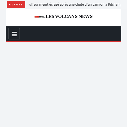
une aide-chauffeur meurt écrasé après une chute d’un camion à Kitshanga
Processus 
À LA UNE
LES VOLCANS NEWS