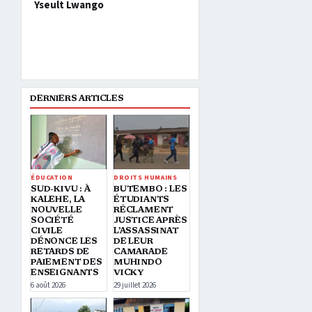
Yseult Lwango
DERNIERS ARTICLES
ÉDUCATION
DROITS HUMAINS
SUD-KIVU : À
BUTEMBO : LES
KALEHE, LA
ÉTUDIANTS
NOUVELLE
RÉCLAMENT
SOCIÉTÉ
JUSTICE APRÈS
CIVILE
L’ASSASSINAT
DÉNONCE LES
DE LEUR
RETARDS DE
CAMARADE
PAIEMENT DES
MUHINDO
ENSEIGNANTS
VICKY
6 août 2026
29 juillet 2026