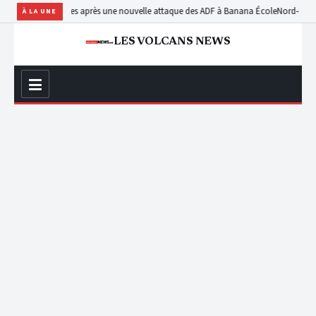
usieurs otages après une nouvelle attaque des ADF à Banana École
Nord-Kivu : le REP
À LA UNE
LES VOLCANS NEWS