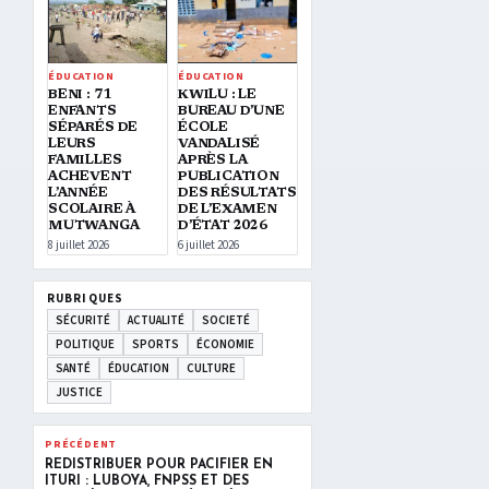
ÉDUCATION
ÉDUCATION
BENI : 71
KWILU : LE
ENFANTS
BUREAU D’UNE
SÉPARÉS DE
ÉCOLE
LEURS
VANDALISÉ
FAMILLES
APRÈS LA
ACHEVENT
PUBLICATION
L’ANNÉE
DES RÉSULTATS
SCOLAIRE À
DE L’EXAMEN
MUTWANGA
D’ÉTAT 2026
8 juillet 2026
6 juillet 2026
RUBRIQUES
SÉCURITÉ
ACTUALITÉ
SOCIETÉ
POLITIQUE
SPORTS
ÉCONOMIE
SANTÉ
ÉDUCATION
CULTURE
JUSTICE
PRÉCÉDENT
REDISTRIBUER POUR PACIFIER EN
ITURI : LUBOYA, FNPSS ET DES