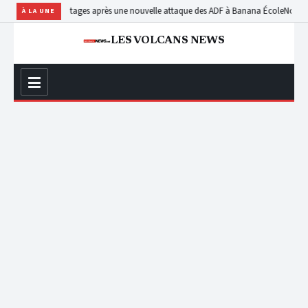
et plusieurs otages après une nouvelle attaque des ADF à Banana École
Nord-Kivu : l
À LA UNE
LES VOLCANS NEWS