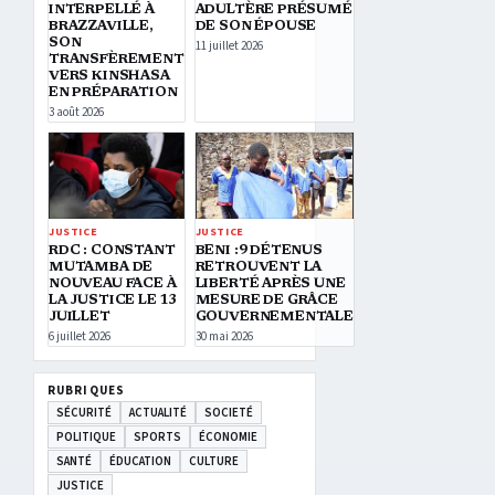
INTERPELLÉ À
ADULTÈRE PRÉSUMÉ
BRAZZAVILLE,
DE SON ÉPOUSE
SON
11 juillet 2026
TRANSFÈREMENT
VERS KINSHASA
EN PRÉPARATION
3 août 2026
JUSTICE
JUSTICE
RDC : CONSTANT
BENI :9 DÉTENUS
MUTAMBA DE
RETROUVENT LA
NOUVEAU FACE À
LIBERTÉ APRÈS UNE
LA JUSTICE LE 13
MESURE DE GRÂCE
JUILLET
GOUVERNEMENTALE
6 juillet 2026
30 mai 2026
RUBRIQUES
SÉCURITÉ
ACTUALITÉ
SOCIETÉ
POLITIQUE
SPORTS
ÉCONOMIE
SANTÉ
ÉDUCATION
CULTURE
JUSTICE