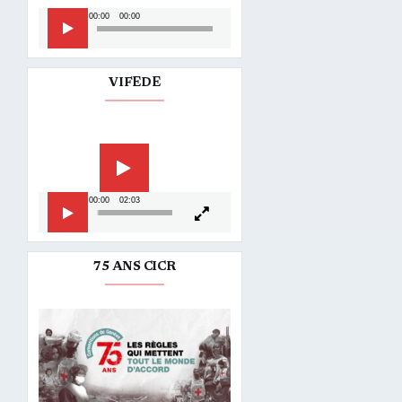
Lecteur
00:00
00:00
audio
VIFEDE
Lecteur
vidéo
00:00
02:03
75 ANS CICR