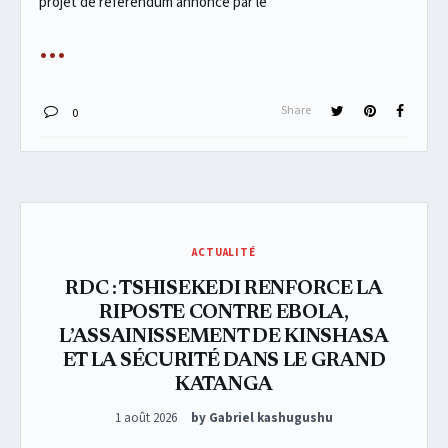
projet de référendum annoncé par le
Share
0
ACTUALITÉ
RDC : TSHISEKEDI RENFORCE LA
RIPOSTE CONTRE EBOLA,
L’ASSAINISSEMENT DE KINSHASA
ET LA SÉCURITÉ DANS LE GRAND
KATANGA
Posted on
1 août 2026
by Gabriel kashugushu