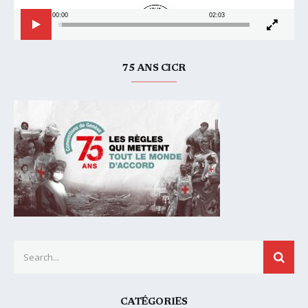
00:00
02:03
75 ANS CICR
Search for:
SEAR
CATÉGORIES