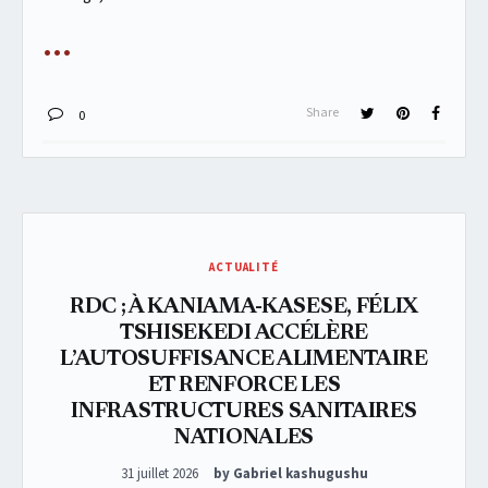
Share
0
ACTUALITÉ
RDC ; À KANIAMA-KASESE, FÉLIX
TSHISEKEDI ACCÉLÈRE
L’AUTOSUFFISANCE ALIMENTAIRE
ET RENFORCE LES
INFRASTRUCTURES SANITAIRES
NATIONALES
Posted on
31 juillet 2026
by Gabriel kashugushu