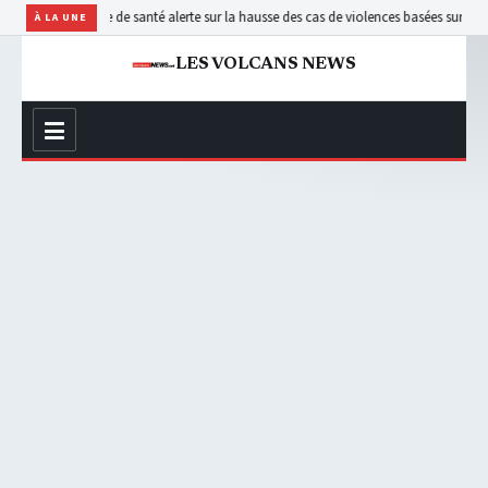
a zone de santé alerte sur la hausse des cas de violences basées sur le genre
Belgique 
À LA UNE
LES VOLCANS NEWS