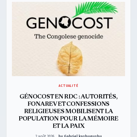
ACTUALITÉ
GÉNOCOST EN RDC : AUTORITÉS,
FONAREV ET CONFESSIONS
RELIGIEUSES MOBILISENT LA
POPULATION POUR LA MÉMOIRE
ET LA PAIX
Posted on
2 août 2026
by Gabriel kashugushu