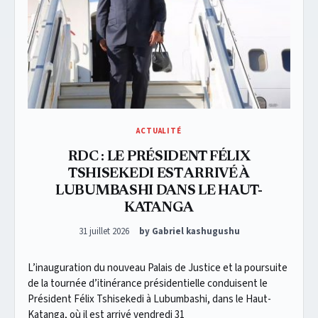
ACTUALITÉ
RDC : LE PRÉSIDENT FÉLIX
TSHISEKEDI EST ARRIVÉ À
LUBUMBASHI DANS LE HAUT-
KATANGA
Posted on
31 juillet 2026
by Gabriel kashugushu
L’inauguration du nouveau Palais de Justice et la poursuite
de la tournée d’itinérance présidentielle conduisent le
Président Félix Tshisekedi à Lubumbashi, dans le Haut-
Katanga, où il est arrivé vendredi 31