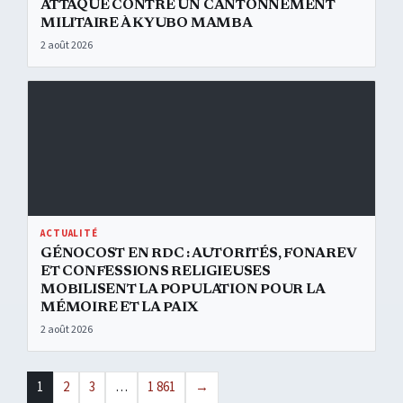
ATTAQUE CONTRE UN CANTONNEMENT
MILITAIRE À KYUBO MAMBA
2 août 2026
Génocost en RDC : autorités, FONAREV et confessions religieuses mo
ACTUALITÉ
GÉNOCOST EN RDC : AUTORITÉS, FONAREV
ET CONFESSIONS RELIGIEUSES
MOBILISENT LA POPULATION POUR LA
MÉMOIRE ET LA PAIX
2 août 2026
1
2
3
…
1 861
→