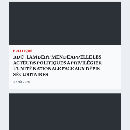
RDC : Lambert Mende appelle les acteurs politiques à privilégier l’un
POLITIQUE
RDC : LAMBERT MENDE APPELLE LES
ACTEURS POLITIQUES À PRIVILÉGIER
L’UNITÉ NATIONALE FACE AUX DÉFIS
SÉCURITAIRES
3 août 2026
Ituri : les soignants engagés contre Ebola réclament une revalorisa