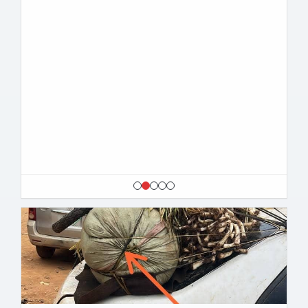
Ituri : en provenance de Butembo, un véhicule intercepté avec de