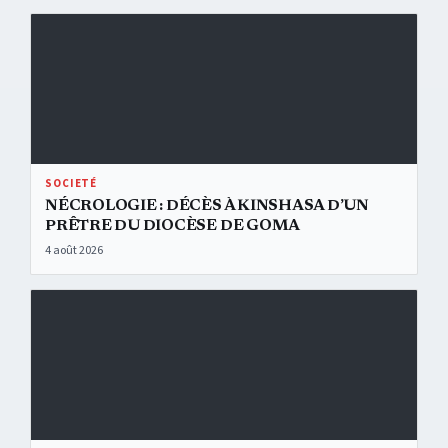
Nécrologie : décès à Kinshasa d’un prêtre du diocèse de Goma
SOCIETÉ
NÉCROLOGIE : DÉCÈS À KINSHASA D’UN
PRÊTRE DU DIOCÈSE DE GOMA
4 août 2026
Kinshasa : les femmes leaders placées au premier rang pour transf