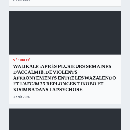
Walikale : après plusieurs semaines d’accalmie, de violents affron
SÉCURITÉ
WALIKALE : APRÈS PLUSIEURS SEMAINES
D’ACCALMIE, DE VIOLENTS
AFFRONTEMENTS ENTRE LES WAZALENDO
ET L’AFC/M23 REPLONGENT IKOBO ET
KISIMBA DANS LA PSYCHOSE
3 août 2026
Affaire Vally Amisi : Bénie Mukena Mwepu interpellé à Brazzaville,