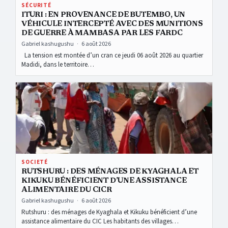
SÉCURITÉ
ITURI : EN PROVENANCE DE BUTEMBO, UN
VÉHICULE INTERCEPTÉ AVEC DES MUNITIONS
DE GUERRE À MAMBASA PAR LES FARDC
Gabriel kashugushu
·
6 août 2026
La tension est montée d’un cran ce jeudi 06 août 2026 au quartier
Madidi, dans le territoire…
Rutshuru : des ménages de Kyaghala et Kikuku bénéficient d’une a
SOCIETÉ
RUTSHURU : DES MÉNAGES DE KYAGHALA ET
KIKUKU BÉNÉFICIENT D’UNE ASSISTANCE
ALIMENTAIRE DU CICR
Gabriel kashugushu
·
6 août 2026
Rutshuru : des ménages de Kyaghala et Kikuku bénéficient d’une
assistance alimentaire du CIC Les habitants des villages…