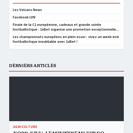
Les Volcans News
Facebook LVN
Finale de la C1 européenne, cadeaux et grande soirée
footballistique : 1xBet organise une promotion exceptionnelle
au Congo
Les championnats européens en plein essor : vivez un week-end
footballistique inoubliable avec 1xBet !
DERNIERS ARTICLES
Nord-Kivu : le ministre Muhindo Nzangi à Kyondo pour lancer la camp
AGRICULTURE