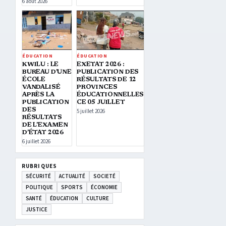
6 août 2026
ÉDUCATION
ÉDUCATION
KWILU : LE
EXETAT 2026 :
BUREAU D’UNE
PUBLICATION DES
ÉCOLE
RÉSULTATS DE 12
VANDALISÉ
PROVINCES
APRÈS LA
ÉDUCATIONNELLES
PUBLICATION
CE 05 JUILLET
DES
5 juillet 2026
RÉSULTATS
DE L’EXAMEN
D’ÉTAT 2026
6 juillet 2026
RUBRIQUES
SÉCURITÉ
ACTUALITÉ
SOCIETÉ
POLITIQUE
SPORTS
ÉCONOMIE
SANTÉ
ÉDUCATION
CULTURE
JUSTICE