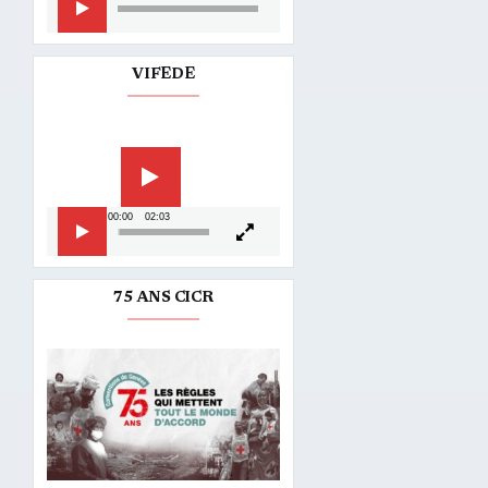
audio
VIFEDE
Lecteur
vidéo
00:00
02:03
75 ANS CICR