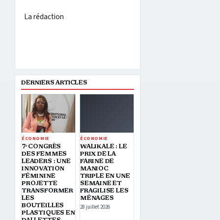
La rédaction
DERNIERS ARTICLES
ÉCONOMIE
ÉCONOMIE
7ᵉ CONGRÈS
WALIKALE : LE
DES FEMMES
PRIX DE LA
LEADERS : UNE
FARINE DE
INNOVATION
MANIOC
FÉMININE
TRIPLE EN UNE
PROJETTE
SEMAINE ET
TRANSFORMER
FRAGILISE LES
LES
MÉNAGES
BOUTEILLES
28 juillet 2026
PLASTIQUES EN