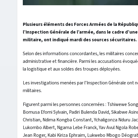
Plusieurs éléments des Forces Armées de la Républi
l’Inspection Générale de l’armée, dans le cadre d’une 
militaire, ont indiqué mardi des sources sécuritaires.
Selon des informations concordantes, les militaires conc
administrative et financière. Parmi les accusations évoquées
la logistique et aux soldes des troupes déployées.
Les investigations menées par l’Inspection Générale ont n
militaires.
Figurent parmi les personnes concernées : Tshiwewe Son
Bomusa Efomi Sylvain, Padiri Bulenda David, Sikabwe Asi
Christian, Ndima Kongba Constant, Ychaligonza Nduru Ja
Lukombo Albert, Ngama Lebe Franck, Yav Avul Ngola Ro
Jean Roger, Kabi Kiriza Ephraim, Lukwebo Mbogo Déograt