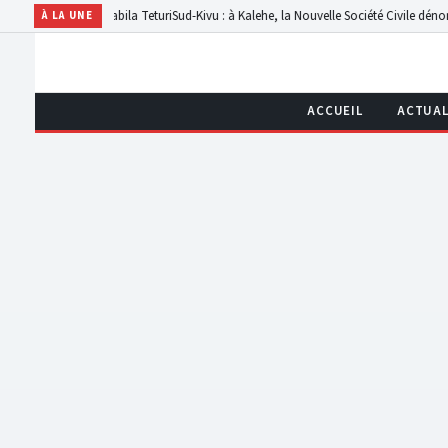
e Babila Teturi
Sud-Kivu : à Kalehe, la Nouvelle Société Civile dénonce les retards 
À LA UNE
ACCUEIL
ACTUAL