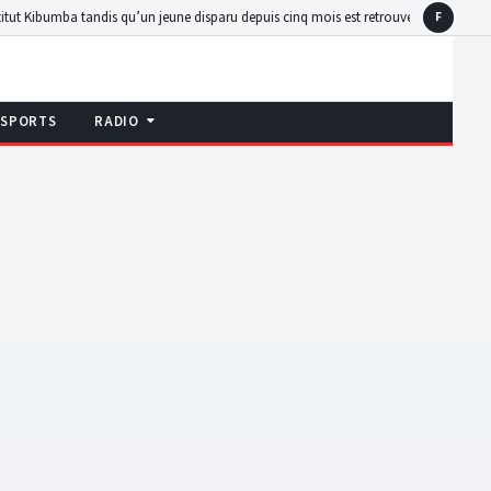
ndis qu’un jeune disparu depuis cinq mois est retrouvé en détention
Walikale : BEDEW
F
Faceboo
SPORTS
RADIO