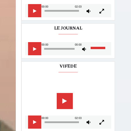
00:00
02:03
LE JOURNAL
Lecteur
Utilisez
00:00
00:00
audio
les
flèches
haut/bas
VIFEDE
pour
augmenter
Lecteur
ou
vidéo
diminuer
le
volume.
00:00
02:03