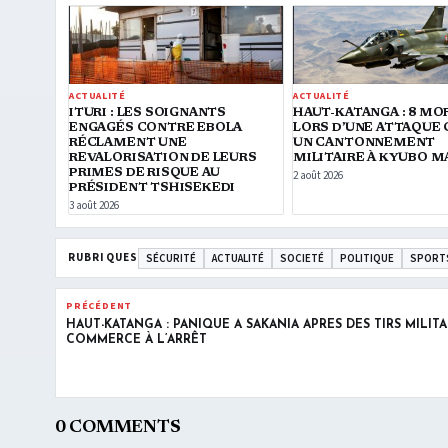
ACTUALITÉ
ACTUALITÉ
ITURI : LES SOIGNANTS
HAUT-KATANGA : 8 MO
ENGAGÉS CONTRE EBOLA
LORS D’UNE ATTAQUE
RÉCLAMENT UNE
UN CANTONNEMENT
REVALORISATION DE LEURS
MILITAIRE À KYUBO 
PRIMES DE RISQUE AU
2 août 2026
PRÉSIDENT TSHISEKEDI
3 août 2026
RUBRIQUES
SÉCURITÉ
ACTUALITÉ
SOCIETÉ
POLITIQUE
SPORT
PRÉCÉDENT
HAUT-KATANGA : PANIQUE À SAKANIA APRÈS DES TIRS MILITAI
COMMERCE À L’ARRÊT
0 COMMENTS