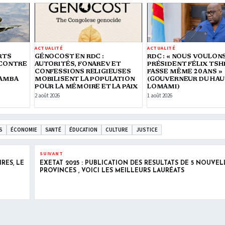
ACTUALITÉ
ACTUALITÉ
RTS
GÉNOCOST EN RDC :
RDC : « NOUS VOULON
 CONTRE
AUTORITÉS, FONAREV ET
PRÉSIDENT FÉLIX TSH
CONFESSIONS RELIGIEUSES
FASSE MÊME 20 ANS »
MAMBA
MOBILISENT LA POPULATION
(GOUVERNEUR DU HAU
POUR LA MÉMOIRE ET LA PAIX
LOMAMI)
2 août 2026
1 août 2026
S
ÉCONOMIE
SANTÉ
ÉDUCATION
CULTURE
JUSTICE
SUIVANT
RES, LE
EXETAT 2025 : PUBLICATION DES RÉSULTATS DE 5 NOUVEL
PROVINCES , VOICI LES MEILLEURS LAURÉATS