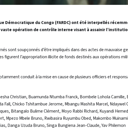
que Démocratique du Congo (FARDC) ont été interpellés récemm
vaste opération de contrôle interne visant à assainir l’instituti
ernés sont soupçonnés d’être impliqués dans des actes de mauvaise ge
 figurent l’appropriation illicite de fonds destinés aux opérations mili
otamment conduit à la mise en cause de plusieurs officiers et respons
gesha Christian, Buamunda Ntumba Franck, Bombele Lohola Camille,
nda Fall, Chicko Tshitambue Jerome, Mbangu Mashita Marcel, Ndaywel 
cques, Bitangalo Bulime Clément, Moyo Rabbi Richard, Kuyandi Heme
bert, Mpezo Mbele Bruno, Rwibasira Ruyumbu Obed, Makombo Muinami
ias, Danga Uzuda Bruno, Singa Bungiena Jean-Claude, Yav Philemon