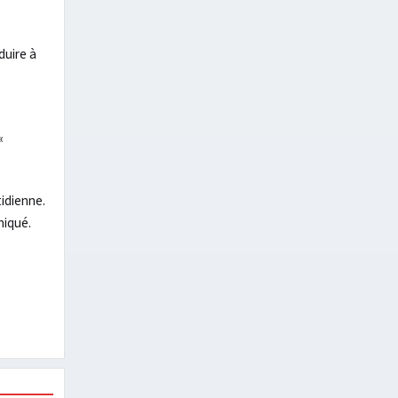
duire à
«
tidienne.
niqué.