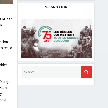
75 ANS CICR
ent par
on
stion
taires, à
ables
Search for:
SEARCH
 Ekenge
Okura
dy
nayi