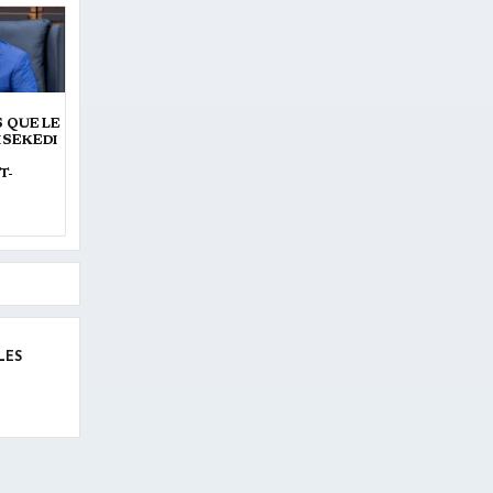
S QUE LE
ISEKEDI
T-
LES