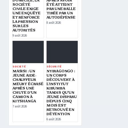
DOMICILE, LA
APRÈS AVOIR
SOCIÉTÉ
ÉTÉ ATTEINT
CIVILE EXIGE
PAR UNE BALLE
UNE ENQUÊTE
TIRÉE PAR UN
ET RENFORCE
AUTODÉFENSE
LA PRESSION
8 août 2026
SUR LES
AUTORITÉS
9 août 2026
SOCIETÉ
SÉCURITÉ
MASISI : UN
NYIRAGONGO :
JEUNE AIDE-
UN CORPS
CHAUFFEUR
DÉCOUVERT À
MEURT ÉCRASÉ
L’INSTITUT
APRÈS UNE
KIBUMBA
CHUTE D’UN
TANDIS QU’UN
CAMION À
JEUNE DISPARU
KITSHANGA
DEPUIS CINQ
MOIS EST
7 août 2026
RETROUVÉ EN
DÉTENTION
6 août 2026