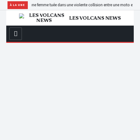
lles
Masisi: une femme tuée dans une violente collision entre une moto et un camio
À LA UNE
LES VOLCANS NEWS