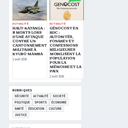
ACTUALITÉ
ACTUALITÉ
HAUT-KATANGA :
GÉNOCOST EN
8 MORTS LORS
RDC :
D’UNE ATTAQUE
AUTORITÉS,
CONTRE UN
FONAREV ET
CANTONNEMENT
CONFESSIONS
MILITAIRE À
RELIGIEUSES
KYUBO MAMBA
MOBILISENT LA
POPULATION
2 août 2026
POUR LA
MÉMOIRE ET LA
PAIX
2 août 2026
RUBRIQUES
SÉCURITÉ
ACTUALITÉ
SOCIETÉ
POLITIQUE
SPORTS
ÉCONOMIE
SANTÉ
ÉDUCATION
CULTURE
JUSTICE