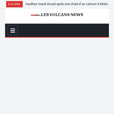
un jeune aide-chauffeur meurt écrasé après une chute d’un camion à Kitshanga
Proce
À LA UNE
LES VOLCANS NEWS