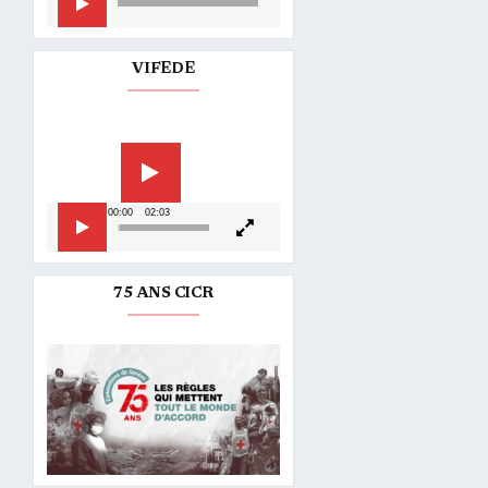
audio
VIFEDE
Lecteur
vidéo
00:00
02:03
75 ANS CICR