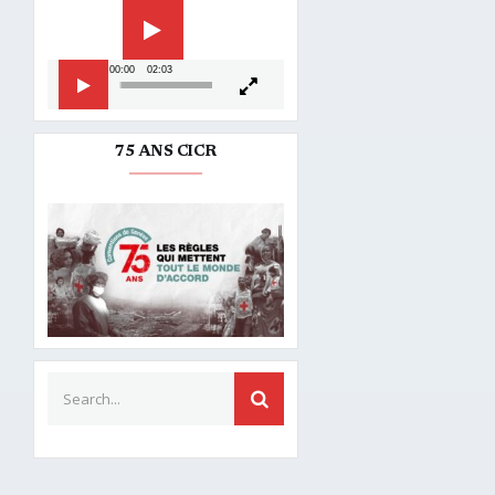
vidéo
00:00
02:03
75 ANS CICR
Search for:
SEARCH