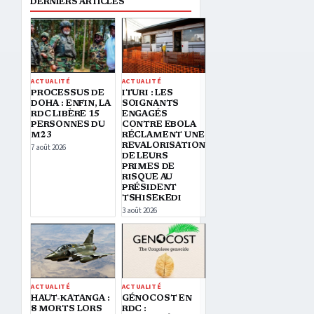
DERNIERS ARTICLES
ACTUALITÉ
ACTUALITÉ
PROCESSUS DE
ITURI : LES
DOHA : ENFIN, LA
SOIGNANTS
RDC LIBÈRE 15
ENGAGÉS
PERSONNES DU
CONTRE EBOLA
M23
RÉCLAMENT UNE
REVALORISATION
7 août 2026
DE LEURS
PRIMES DE
RISQUE AU
PRÉSIDENT
TSHISEKEDI
3 août 2026
ACTUALITÉ
ACTUALITÉ
HAUT-KATANGA :
GÉNOCOST EN
8 MORTS LORS
RDC :