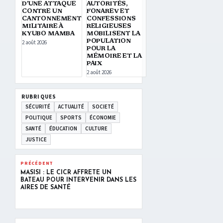
D’UNE ATTAQUE
AUTORITÉS,
CONTRE UN
FONAREV ET
CANTONNEMENT
CONFESSIONS
MILITAIRE À
RELIGIEUSES
KYUBO MAMBA
MOBILISENT LA
POPULATION
2 août 2026
POUR LA
MÉMOIRE ET LA
PAIX
2 août 2026
RUBRIQUES
SÉCURITÉ
ACTUALITÉ
SOCIETÉ
POLITIQUE
SPORTS
ÉCONOMIE
SANTÉ
ÉDUCATION
CULTURE
JUSTICE
PRÉCÉDENT
MASISI : LE CICR AFFRÈTE UN
BATEAU POUR INTERVENIR DANS LES
AIRES DE SANTÉ