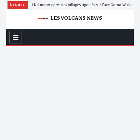
itants fuient Ndurumo après des pillages signalés sur l’axe Goma-Walikale
Nyiragongo
À LA UNE
LES VOLCANS NEWS