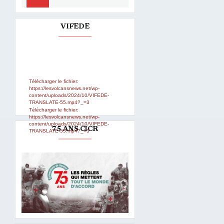
audio
VIFEDE
Lecteur
Media error: Format(s) not
supported or source(s) not found
vidéo
Télécharger le fichier:
https://lesvolcansnews.net/wp-
content/uploads/2024/10/VIFEDE-
TRANSLATE-55.mp4?_=3
Télécharger le fichier:
https://lesvolcansnews.net/wp-
content/uploads/2024/10/VIFEDE-
75 ANS CICR
TRANSLATE-55.mp4?_=3