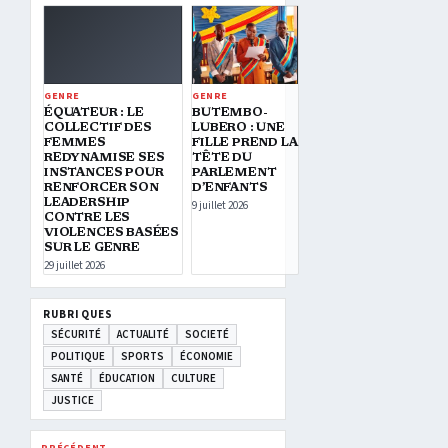
GENRE
GENRE
ÉQUATEUR : LE
BUTEMBO-
COLLECTIF DES
LUBERO : UNE
FEMMES
FILLE PREND LA
REDYNAMISE SES
TÊTE DU
INSTANCES POUR
PARLEMENT
RENFORCER SON
D’ENFANTS
LEADERSHIP
9 juillet 2026
CONTRE LES
VIOLENCES BASÉES
SUR LE GENRE
29 juillet 2026
RUBRIQUES
SÉCURITÉ
ACTUALITÉ
SOCIETÉ
POLITIQUE
SPORTS
ÉCONOMIE
SANTÉ
ÉDUCATION
CULTURE
JUSTICE