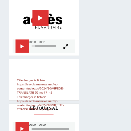
00:00
00:21
Lecteur
Media error: Format(s) not
supported or source(s) not found
vidéo
Télécharger le fichier:
https://lesvolcansnews.net/wp-
content/uploads/2024/10/VIFEDE-
TRANSLATE-55.mp4?_=2
Télécharger le fichier:
https://lesvolcansnews.net/wp-
content/uploads/2024/10/VIFEDE-
LE JOURNAL
TRANSLATE-55.mp4?_=2
Lecteur
00:00
00:00