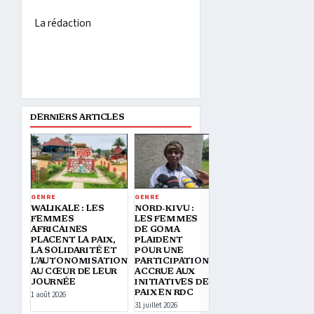
La rédaction
DERNIERS ARTICLES
GENRE
GENRE
WALIKALE : LES
NORD-KIVU :
FEMMES
LES FEMMES
AFRICAINES
DE GOMA
PLACENT LA PAIX,
PLAIDENT
LA SOLIDARITÉ ET
POUR UNE
L’AUTONOMISATION
PARTICIPATION
AU CŒUR DE LEUR
ACCRUE AUX
JOURNÉE
INITIATIVES DE
PAIX EN RDC
1 août 2026
31 juillet 2026