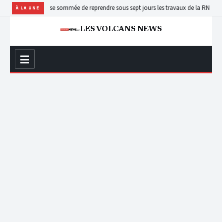
une entreprise sommée de reprendre sous sept jours les travaux de la RN30 à Uvira
Ki
À LA UNE
LES VOLCANS NEWS