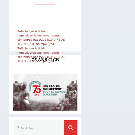
Lecteur
Media error: Format(s) not
supported or source(s) not found
vidéo
Télécharger le fichier:
https://lesvolcansnews.net/wp-
content/uploads/2024/10/VIFEDE-
TRANSLATE-55.mp4?_=3
Télécharger le fichier:
https://lesvolcansnews.net/wp-
content/uploads/2024/10/VIFEDE-
75 ANS CICR
TRANSLATE-55.mp4?_=3
Search for:
SEARCH