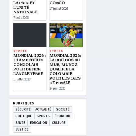
LA PAIX ET
CONGO
L’UNITÉ
17 juillet 2026
NATIONALE
7 août 2026
SPORTS
SPORTS
MONDIAL 2026 :
MONDIAL 2026:
11 AMBITIEUX
LA RDC DOS AU
CONGOLAIS
MUR, MUNOZ
POUR DÉFIER
QUALIFIE LA
L’ANGLETERRE
COLOMBIE
POUR LES 16ES
1 juillet 2026
DE FINALE
24 juin 2026
RUBRIQUES
SÉCURITÉ
ACTUALITÉ
SOCIETÉ
POLITIQUE
SPORTS
ÉCONOMIE
SANTÉ
ÉDUCATION
CULTURE
JUSTICE