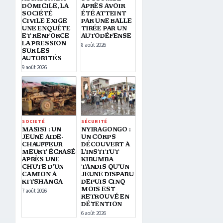
DOMICILE, LA
APRÈS AVOIR
SOCIÉTÉ
ÉTÉ ATTEINT
CIVILE EXIGE
PAR UNE BALLE
UNE ENQUÊTE
TIRÉE PAR UN
ET RENFORCE
AUTODÉFENSE
LA PRESSION
8 août 2026
SUR LES
AUTORITÉS
9 août 2026
SOCIETÉ
SÉCURITÉ
MASISI : UN
NYIRAGONGO :
JEUNE AIDE-
UN CORPS
CHAUFFEUR
DÉCOUVERT À
MEURT ÉCRASÉ
L’INSTITUT
APRÈS UNE
KIBUMBA
CHUTE D’UN
TANDIS QU’UN
CAMION À
JEUNE DISPARU
KITSHANGA
DEPUIS CINQ
MOIS EST
7 août 2026
RETROUVÉ EN
DÉTENTION
6 août 2026