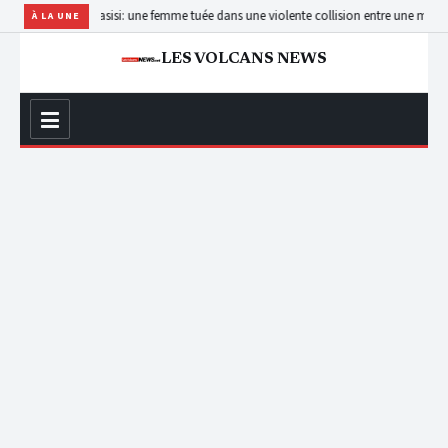
nouvelles
Masisi: une femme tuée dans une violente collision entre une moto et un 
À LA UNE
LES VOLCANS NEWS