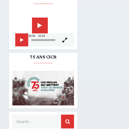
Lecteur
vidéo
00:00
02:03
75 ANS CICR
Search for:
SEARCH