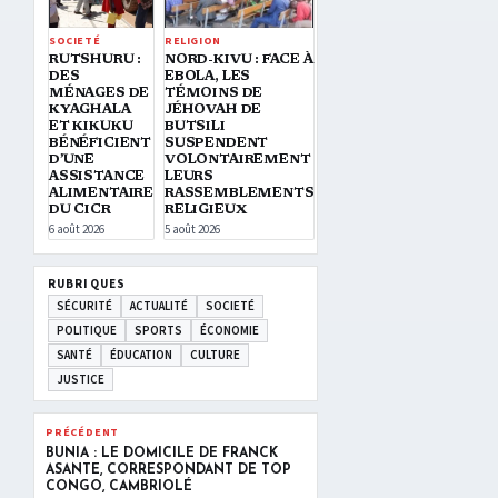
SOCIETÉ
RELIGION
RUTSHURU :
NORD-KIVU : FACE À
DES
EBOLA, LES
MÉNAGES DE
TÉMOINS DE
KYAGHALA
JÉHOVAH DE
ET KIKUKU
BUTSILI
BÉNÉFICIENT
SUSPENDENT
D’UNE
VOLONTAIREMENT
ASSISTANCE
LEURS
ALIMENTAIRE
RASSEMBLEMENTS
DU CICR
RELIGIEUX
6 août 2026
5 août 2026
RUBRIQUES
SÉCURITÉ
ACTUALITÉ
SOCIETÉ
POLITIQUE
SPORTS
ÉCONOMIE
SANTÉ
ÉDUCATION
CULTURE
JUSTICE
PRÉCÉDENT
BUNIA : LE DOMICILE DE FRANCK
ASANTE, CORRESPONDANT DE TOP
CONGO, CAMBRIOLÉ