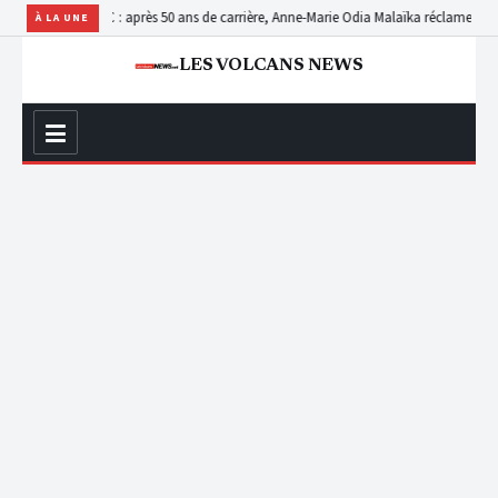
unautés
RDC : après 50 ans de carrière, Anne-Marie Odia Malaïka réclame la consécra
À LA UNE
LES VOLCANS NEWS