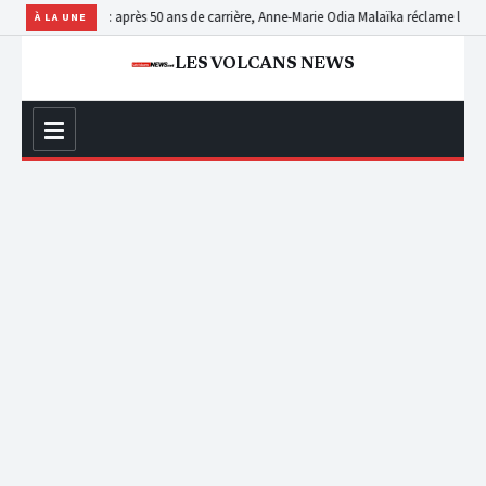
autés
RDC : après 50 ans de carrière, Anne-Marie Odia Malaïka réclame la consécrati
À LA UNE
LES VOLCANS NEWS