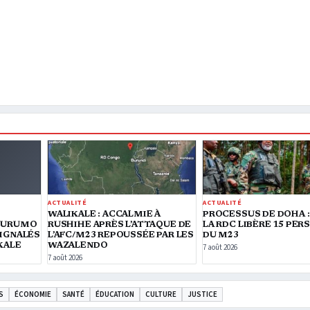
ACTUALITÉ
ACTUALITÉ
S
WALIKALE : ACCALMIE À
PROCESSUS DE DOHA :
NDURUMO
RUSHIHE APRÈS L’ATTAQUE DE
LA RDC LIBÈRE 15 PE
SIGNALÉS
L’AFC/M23 REPOUSSÉE PAR LES
DU M23
KALE
WAZALENDO
7 août 2026
7 août 2026
S
ÉCONOMIE
SANTÉ
ÉDUCATION
CULTURE
JUSTICE