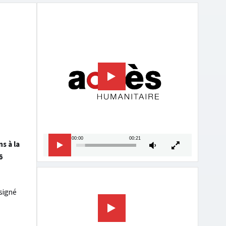
Lecteur
vidéo
00:00
00:21
s à la
6
Lecteur
vidéo
 signé