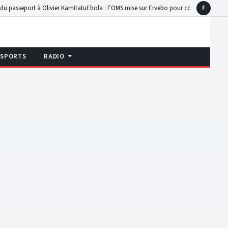
seport à Olivier Kamitatu
Ebola : l’OMS mise sur Ervebo pour contrer la souche Bun
F
Faceboo
SPORTS
RADIO