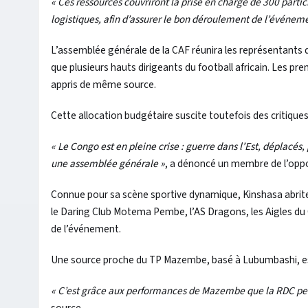
« Ces ressources couvriront la prise en charge de 300 partic
logistiques, afin d’assurer le bon déroulement de l’événem
L’assemblée générale de la CAF réunira les représentants 
que plusieurs hauts dirigeants du football africain. Les pr
appris de même source.
Cette allocation budgétaire suscite toutefois des critiques
« Le Congo est en pleine crise : guerre dans l’Est, déplacé
une assemblée générale »
, a dénoncé un membre de l’oppo
Connue pour sa scène sportive dynamique, Kinshasa abrite 
le Daring Club Motema Pembe, l’AS Dragons, les Aigles du 
de l’événement.
Une source proche du TP Mazembe, basé à Lubumbashi, esp
« C’est grâce aux performances de Mazembe que la RDC peut