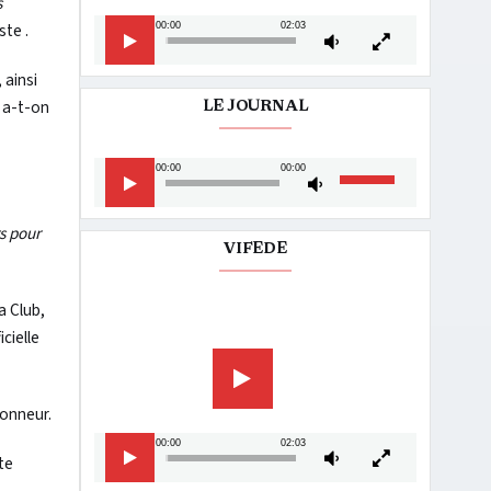
s
ste .
00:00
02:03
 ainsi
, a-t-on
LE JOURNAL
Lecteur
Utilisez
00:00
00:00
audio
les
flèches
s pour
haut/bas
VIFEDE
pour
augmenter
a Club,
Lecteur
ou
vidéo
cielle
diminuer
le
volume.
honneur.
00:00
02:03
te