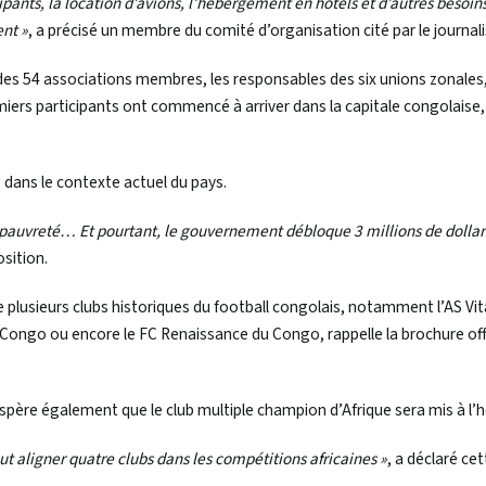
ipants, la location d’avions, l’hébergement en hôtels et d’autres besoin
ent »
, a précisé un membre du comité d’organisation cité par le journali
des 54 associations membres, les responsables des six unions zonales,
emiers participants ont commencé à arriver dans la capitale congolaise
 dans le contexte actuel du pays.
s, pauvreté… Et pourtant, le gouvernement débloque 3 millions de dollar
sition.
plusieurs clubs historiques du football congolais, notamment l’AS Vit
Congo ou encore le FC Renaissance du Congo, rappelle la brochure offi
ère également que le club multiple champion d’Afrique sera mis à l’
 aligner quatre clubs dans les compétitions africaines »
, a déclaré cet