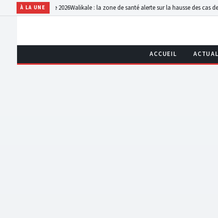
emier trimestre 2026
Walikale : la zone de santé alerte sur la hausse des cas de violen
À LA UNE
ACCUEIL
ACTUAL