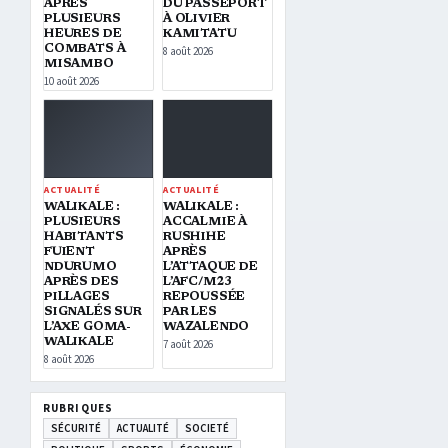
APRÈS
DU PASSEPORT
PLUSIEURS
À OLIVIER
HEURES DE
KAMITATU
COMBATS À
8 août 2026
MISAMBO
10 août 2026
ACTUALITÉ
ACTUALITÉ
WALIKALE :
WALIKALE :
PLUSIEURS
ACCALMIE À
HABITANTS
RUSHIHE
FUIENT
APRÈS
NDURUMO
L’ATTAQUE DE
APRÈS DES
L’AFC/M23
PILLAGES
REPOUSSÉE
SIGNALÉS SUR
PAR LES
L’AXE GOMA-
WAZALENDO
WALIKALE
7 août 2026
8 août 2026
RUBRIQUES
SÉCURITÉ
ACTUALITÉ
SOCIETÉ