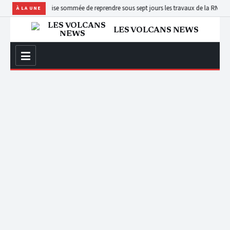
une entreprise sommée de reprendre sous sept jours les travaux de la RN30 à Uvira
Ki
À LA UNE
LES VOLCANS NEWS