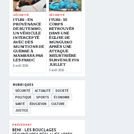
SÉCURITÉ
SÉCURITÉ
ITURI : EN
ITURI: 10
PROVENANCE
CORPS
DE BUTEMBO,
RETROUVÉS
UN VÉHICULE
DANS UNE
INTERCEPTÉ
ÉGLISE DE
AVEC DES
MUNGUIKO
MUNITIONS DE
APRÈS UNE
GUERRE À
ATTAQUE
MAMBASA PAR
MEURTRIÈRE
LES FARDC
SURVENUE FIN
JUILLET
6 août 2026
5 août 2026
RUBRIQUES
SÉCURITÉ
ACTUALITÉ
SOCIETÉ
POLITIQUE
SPORTS
ÉCONOMIE
SANTÉ
ÉDUCATION
CULTURE
JUSTICE
PRÉCÉDENT
BENI : LES BOUCLAGES