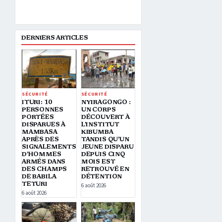
DERNIERS ARTICLES
SÉCURITÉ
SÉCURITÉ
ITURI: 10
NYIRAGONGO :
PERSONNES
UN CORPS
PORTÉES
DÉCOUVERT À
DISPARUES À
L’INSTITUT
MAMBASA
KIBUMBA
APRÈS DES
TANDIS QU’UN
SIGNALEMENTS
JEUNE DISPARU
D’HOMMES
DEPUIS CINQ
ARMÉS DANS
MOIS EST
DES CHAMPS
RETROUVÉ EN
DE BABILA
DÉTENTION
TETURI
6 août 2026
6 août 2026