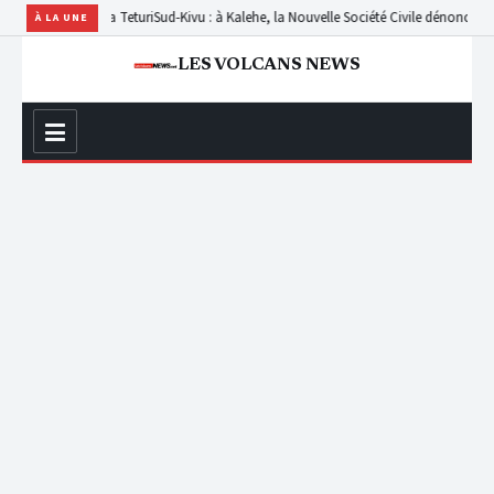
 de Babila Teturi
Sud-Kivu : à Kalehe, la Nouvelle Société Civile dénonce les retard
À LA UNE
LES VOLCANS NEWS