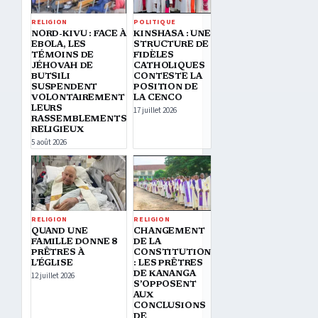
RELIGION
POLITIQUE
NORD-KIVU : FACE À
KINSHASA : UNE
EBOLA, LES
STRUCTURE DE
TÉMOINS DE
FIDÈLES
JÉHOVAH DE
CATHOLIQUES
BUTSILI
CONTESTE LA
SUSPENDENT
POSITION DE
VOLONTAIREMENT
LA CENCO
LEURS
17 juillet 2026
RASSEMBLEMENTS
RELIGIEUX
5 août 2026
RELIGION
RELIGION
QUAND UNE
CHANGEMENT
FAMILLE DONNE 8
DE LA
PRÊTRES À
CONSTITUTION
L’ÉGLISE
: LES PRÊTRES
DE KANANGA
12 juillet 2026
S’OPPOSENT
AUX
CONCLUSIONS
DE