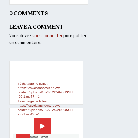
0 COMMENTS
LEAVE A COMMENT
Vous devez
vous connecter
pour publier
un commentaire.
Lecteur
Media error: Format(s) not
supported or source(s) not found
vidéo
Télécharger le fichier:
https://lesvolcansnews.net/wp-
content/uploads/2023/12/CAROUSSEL
-06-1.mp4?_=1
Télécharger le fichier:
https://lesvolcansnews.net/wp-
content/uploads/2023/12/CAROUSSEL
Lecteur
-06-1.mp4?_=1
vidéo
00:00
02:03