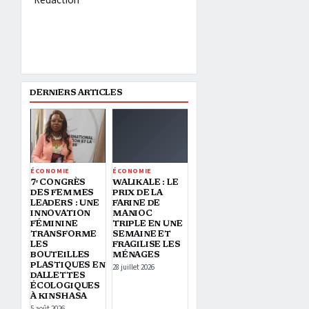
Rédaction
DERNIERS ARTICLES
ÉCONOMIE
ÉCONOMIE
7ᵉ CONGRÈS
WALIKALE : LE
DES FEMMES
PRIX DE LA
LEADERS : UNE
FARINE DE
INNOVATION
MANIOC
FÉMININE
TRIPLE EN UNE
TRANSFORME
SEMAINE ET
LES
FRAGILISE LES
BOUTEILLES
MÉNAGES
PLASTIQUES EN
28 juillet 2026
DALLETTES
ÉCOLOGIQUES
À KINSHASA
5 août 2026