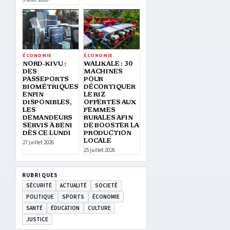
ÉCONOMIE
ÉCONOMIE
NORD-KIVU :
WALIKALE : 30
DES
MACHINES
PASSEPORTS
POUR
BIOMÉTRIQUES
DÉCORTIQUER
ENFIN
LE RIZ
DISPONIBLES,
OFFERTES AUX
LES
FEMMES
DEMANDEURS
RURALES AFIN
SERVIS À BENI
DE BOOSTER LA
DÈS CE LUNDI
PRODUCTION
LOCALE
27 juillet 2026
25 juillet 2026
RUBRIQUES
SÉCURITÉ
ACTUALITÉ
SOCIETÉ
POLITIQUE
SPORTS
ÉCONOMIE
SANTÉ
ÉDUCATION
CULTURE
JUSTICE