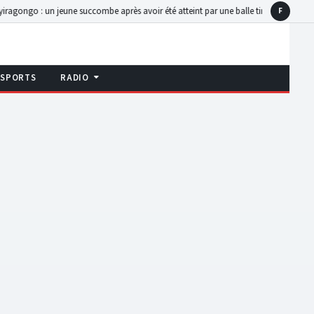
 jeune succombe après avoir été atteint par une balle tirée par un autodéfense
Goma 
F
Faceboo
SPORTS
RADIO