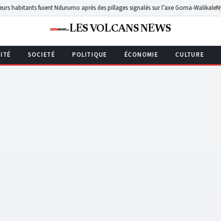
s fuient Ndurumo après des pillages signalés sur l’axe Goma-Walikale
Nyiragongo : un
LES VOLCANS NEWS
ITÉ
SOCIETÉ
POLITIQUE
ÉCONOMIE
CULTURE