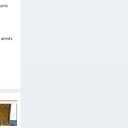
ains
s armés