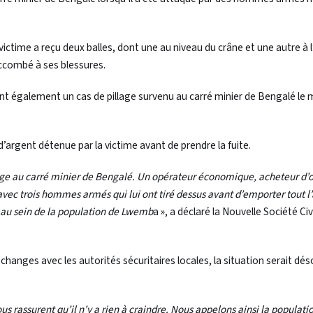
 victime a reçu deux balles, dont une au niveau du crâne et une autre à 
uccombé à ses blessures.
tent également un cas de pillage survenu au carré minier de Bengalé l
rgent détenue par la victime avant de prendre la fuite.
age au carré minier de Bengalé. Un opérateur économique, acheteur d’o
 avec trois hommes armés qui lui ont tiré dessus avant d’emporter tout l
se au sein de la population de Lwemb
a », a déclaré la Nouvelle Société Civ
changes avec les autorités sécuritaires locales, la situation serait dé
ous rassurent qu’il n’y a rien à craindre. Nous appelons ainsi la populati