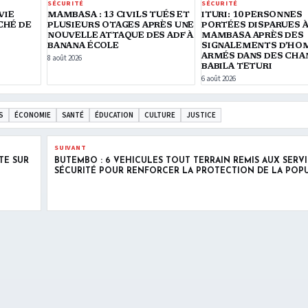
SÉCURITÉ
SÉCURITÉ
VIE
MAMBASA : 13 CIVILS TUÉS ET
ITURI: 10 PERSONNES
CHÉ DE
PLUSIEURS OTAGES APRÈS UNE
PORTÉES DISPARUES 
NOUVELLE ATTAQUE DES ADF À
MAMBASA APRÈS DES
BANANA ÉCOLE
SIGNALEMENTS D’H
ARMÉS DANS DES CHA
8 août 2026
BABILA TETURI
6 août 2026
S
ÉCONOMIE
SANTÉ
ÉDUCATION
CULTURE
JUSTICE
SUIVANT
TE SUR
BUTEMBO : 6 VÉHICULES TOUT TERRAIN REMIS AUX SERVI
SÉCURITÉ POUR RENFORCER LA PROTECTION DE LA POP