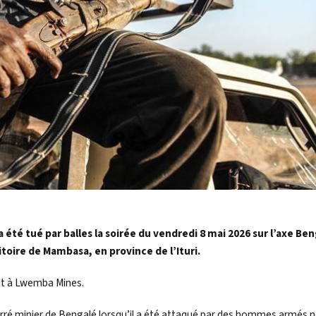
té tué par balles la soirée du vendredi 8 mai 2026 sur l’axe Be
toire de Mambasa, en province de l’Ituri.
ait à Lwemba Mines.
carré minier de Bengalé lorsqu’il a été attaqué par des hommes armés 