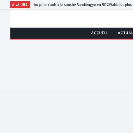
 sur Ervebo pour contrer la souche Bundibugyo en RDC
Walikale : plusieurs habitant
À LA UNE
ACCUEIL
ACTUAL