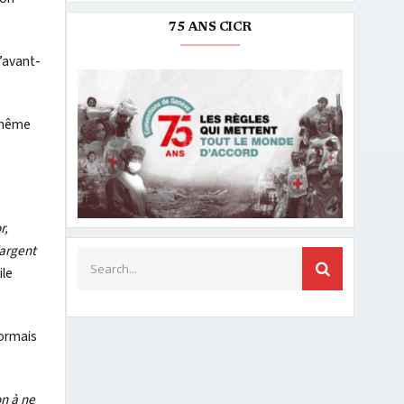
75 ANS CICR
l’avant-
e même
r,
’argent
Search for:
SEARCH
ile
sormais
on à ne