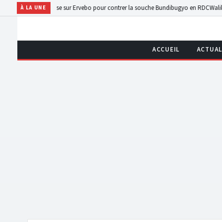
ola : l’OMS mise sur Ervebo pour contrer la souche Bundibugyo en RDC
Walikale : p
À LA UNE
ACCUEIL
ACTUAL