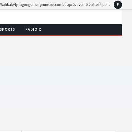
le
Nyiragongo : un jeune succombe après avoir été atteint par une balle tirée par un
F
Faceboo
SPORTS
RADIO