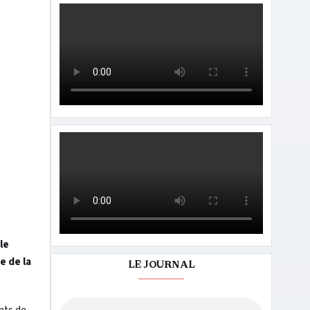
le
e de la
LE JOURNAL