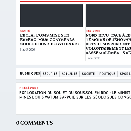
SANTÉ
RELIGION
EBOLA : L’OMS MISE SUR
NORD-KIVU : FACE À EB
ERVEBO POUR CONTRER LA
TÉMOINS DE JÉHOVAH
SOUCHE BUNDIBUGYO EN RDC
BUTSILI SUSPENDENT
VOLONTAIREMENT LE
8 août 2026
RASSEMBLEMENTS RE
5 août 2026
RUBRIQUES
SÉCURITÉ
ACTUALITÉ
SOCIETÉ
POLITIQUE
SPORT
PRÉCÉDENT
EXPLORATION DU SOL ET DU SOUS-SOL EN RDC : LE MINIST
MINES LOUIS WATUM S’APPUIE SUR LES GÉOLOGUES CONG
0 COMMENTS