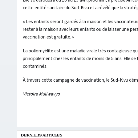
Elle se déroulera du 16 au 19 avril prochain, a précisé Anic
cette entité sanitaire du Sud-Kivu et a révélé que la stratég
« Les enfants seront gardés à la maison et les vaccinateurs
rester à la maison avec leurs enfants ou de laisser une pers
vaccination est gratuite. »
La poliomyélite est une maladie virale très contagieuse qu
principalement chez les enfants de moins de 5 ans. Elle se
contaminés.
À travers cette campagne de vaccination, le Sud-Kivu dém
Victoire Muliwavyo
DERNIERS ARTICLES