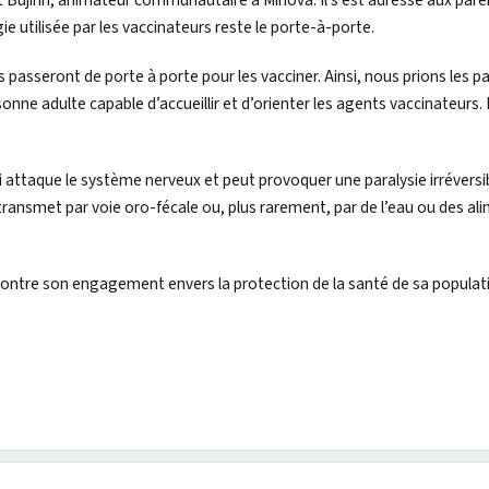
et Bujiriri, animateur communautaire à Minova. Il s’est adressé aux par
ie utilisée par les vaccinateurs reste le porte-à-porte.
 passeront de porte à porte pour les vacciner. Ainsi, nous prions les p
onne adulte capable d’accueillir et d’orienter les agents vaccinateurs.
i attaque le système nerveux et peut provoquer une paralysie irréversi
 transmet par voie oro-fécale ou, plus rarement, par de l’eau ou des al
ontre son engagement envers la protection de la santé de sa populat