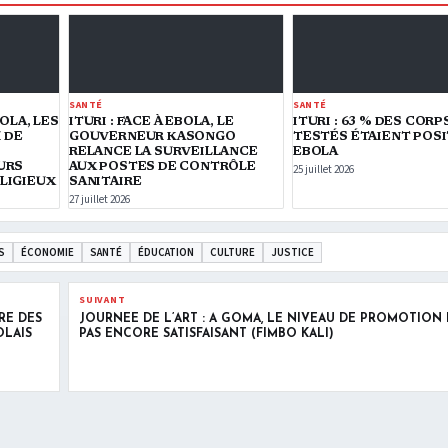
SANTÉ
SANTÉ
OLA, LES
ITURI : FACE À EBOLA, LE
ITURI : 63 % DES CORP
 DE
GOUVERNEUR KASONGO
TESTÉS ÉTAIENT POSI
RELANCE LA SURVEILLANCE
EBOLA
URS
AUX POSTES DE CONTRÔLE
25 juillet 2026
LIGIEUX
SANITAIRE
27 juillet 2026
S
ÉCONOMIE
SANTÉ
ÉDUCATION
CULTURE
JUSTICE
SUIVANT
RE DES
JOURNÉE DE L’ART : À GOMA, LE NIVEAU DE PROMOTION 
OLAIS
PAS ENCORE SATISFAISANT (FIMBO KALI)