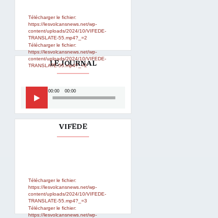
supported or source(s) not found
vidéo
Télécharger le fichier:
https://lesvolcansnews.net/wp-
content/uploads/2024/10/VIFEDE-
TRANSLATE-55.mp4?_=2
Télécharger le fichier:
https://lesvolcansnews.net/wp-
content/uploads/2024/10/VIFEDE-
LE JOURNAL
TRANSLATE-55.mp4?_=2
Lecteur
00:00
00:00
audio
VIFEDE
Lecteur
Media error: Format(s) not
supported or source(s) not found
vidéo
Télécharger le fichier:
https://lesvolcansnews.net/wp-
content/uploads/2024/10/VIFEDE-
TRANSLATE-55.mp4?_=3
Télécharger le fichier:
https://lesvolcansnews.net/wp-