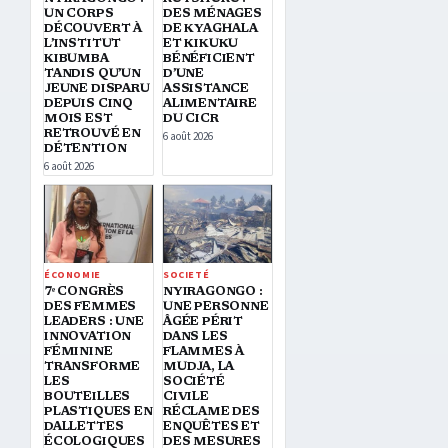
UN CORPS
DES MÉNAGES
DÉCOUVERT À
DE KYAGHALA
L’INSTITUT
ET KIKUKU
KIBUMBA
BÉNÉFICIENT
TANDIS QU’UN
D’UNE
JEUNE DISPARU
ASSISTANCE
DEPUIS CINQ
ALIMENTAIRE
MOIS EST
DU CICR
RETROUVÉ EN
6 août 2026
DÉTENTION
6 août 2026
ÉCONOMIE
SOCIETÉ
7ᵉ CONGRÈS
NYIRAGONGO :
DES FEMMES
UNE PERSONNE
LEADERS : UNE
ÂGÉE PÉRIT
INNOVATION
DANS LES
FÉMININE
FLAMMES À
TRANSFORME
MUDJA, LA
LES
SOCIÉTÉ
BOUTEILLES
CIVILE
PLASTIQUES EN
RÉCLAME DES
DALLETTES
ENQUÊTES ET
ÉCOLOGIQUES
DES MESURES