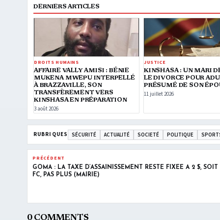
DERNIERS ARTICLES
DROITS HUMAINS
JUSTICE
AFFAIRE VALLY AMISI : BÉNIE
KINSHASA : UN MARI 
MUKENA MWEPU INTERPELLÉ
LE DIVORCE POUR AD
À BRAZZAVILLE, SON
PRÉSUMÉ DE SON ÉPO
TRANSFÈREMENT VERS
11 juillet 2026
KINSHASA EN PRÉPARATION
3 août 2026
RUBRIQUES
SÉCURITÉ
ACTUALITÉ
SOCIETÉ
POLITIQUE
SPORT
PRÉCÉDENT
GOMA : LA TAXE D’ASSAINISSEMENT RESTE FIXÉE À 2 $, SOIT 
FC, PAS PLUS (MAIRIE)
0 COMMENTS