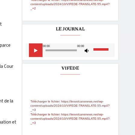
content/uploads/2024/10/VIFEDE-TRANSLATE-55.mp4?
_=2
t
LE JOURNAL
 parce
Lecteur
Utilisez
00:00
00:00
audio
les
flèches
 la Cour
haut/bas
VIFEDE
pour
augmenter
Lecteur
Media error: Format(s) not supported or
ou
source(s) not found
vidéo
diminuer
le
t de la
Télécharger le fichier: https://lesvolcansnews.net/wp-
volume.
content/uploads/2024/10/VIFEDE-TRANSLATE-55.mp4?
_=3
Télécharger le fichier: https://lesvolcansnews.net/wp-
content/uploads/2024/10/VIFEDE-TRANSLATE-55.mp4?
uation et
_=3