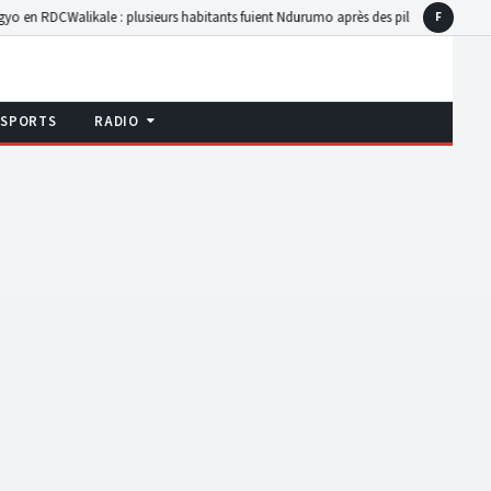
RDC
Walikale : plusieurs habitants fuient Ndurumo après des pillages signalés sur l’a
F
Faceboo
SPORTS
RADIO