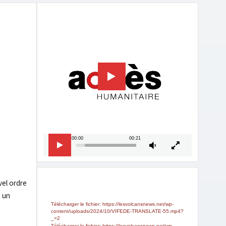
Lecteur
vidéo
00:00
00:21
Lecteur
Media error: Format(s) not supported or
vel ordre
source(s) not found
vidéo
t un
Télécharger le fichier: https://lesvolcansnews.net/wp-
content/uploads/2024/10/VIFEDE-TRANSLATE-55.mp4?
_=2
Télécharger le fichier: https://lesvolcansnews.net/wp-