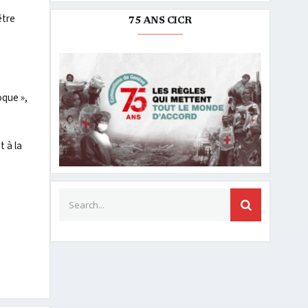
être
75 ANS CICR
oque »,
 à la
Search for:
SEARCH