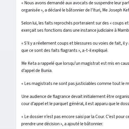
« Nous avons demandé aux avocats de suspendre leur parti
organisée », a déclaré le bâtonnier de l’Ituri, Me Joseph Ket
Selon lui, les faits reprochés porteraient sur des « coups e
exerçait ses fonctions dans une instance judiciaire à Mam
« S’il y a réellement coups et blessures ou voies de fait, i
que ce sont des faits flagrants », a-t-il expliqué.
Me Keta a rappelé que lorsqu’un magistrat est mis en cause, 
d’appel de Bunia.
« Les magistrats ne sont pas justiciables comme tout le mond
Une audience de flagrance devait initialement être organis
cour d’appel et le parquet général, il est apparu que le doss
« Le dossier n’est pas encore saisi par la Cour. C’est pour c
prendre une décision », a ajouté le bâtonnier.