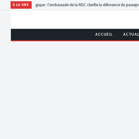
r le genre
Belgique : l’ambassade de la RDC clarifie la délivrance du passeport à Oliv
À LA UNE
ACCUEIL
ACTUAL