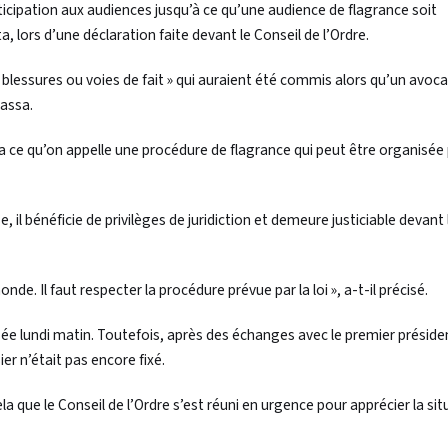
cipation aux audiences jusqu’à ce qu’une audience de flagrance soit
a, lors d’une déclaration faite devant le Conseil de l’Ordre.
t blessures ou voies de fait » qui auraient été commis alors qu’un avoca
bassa.
l y a ce qu’on appelle une procédure de flagrance qui peut être organisée
il bénéficie de privilèges de juridiction et demeure justiciable devant
e. Il faut respecter la procédure prévue par la loi », a-t-il précisé.
ée lundi matin. Toutefois, après des échanges avec le premier présiden
ier n’était pas encore fixé.
ela que le Conseil de l’Ordre s’est réuni en urgence pour apprécier la sit