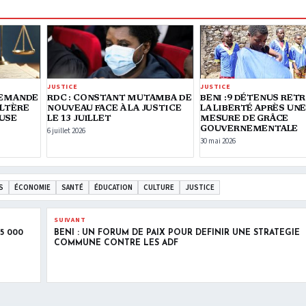
JUSTICE
JUSTICE
DEMANDE
RDC : CONSTANT MUTAMBA DE
BENI :9 DÉTENUS RE
ULTÈRE
NOUVEAU FACE À LA JUSTICE
LA LIBERTÉ APRÈS UN
USE
LE 13 JUILLET
MESURE DE GRÂCE
GOUVERNEMENTALE
6 juillet 2026
30 mai 2026
S
ÉCONOMIE
SANTÉ
ÉDUCATION
CULTURE
JUSTICE
SUIVANT
5 000
BENI : UN FORUM DE PAIX POUR DÉFINIR UNE STRATÉGIE
COMMUNE CONTRE LES ADF