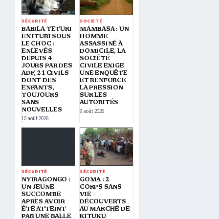
SÉCURITÉ
SOCIETÉ
BABILA TETURI
MAMBASA : UN
EN ITURI SOUS
HOMME
LE CHOC :
ASSASSINÉ À
ENLEVÉS
DOMICILE, LA
DEPUIS 4
SOCIÉTÉ
JOURS PAR DES
CIVILE EXIGE
ADF, 21 CIVILS
UNE ENQUÊTE
DONT DES
ET RENFORCE
ENFANTS,
LA PRESSION
TOUJOURS
SUR LES
SANS
AUTORITÉS
NOUVELLES
9 août 2026
10 août 2026
SÉCURITÉ
SÉCURITÉ
NYIRAGONGO :
GOMA : 2
UN JEUNE
CORPS SANS
SUCCOMBE
VIE
APRÈS AVOIR
DÉCOUVERTS
ÉTÉ ATTEINT
AU MARCHÉ DE
PAR UNE BALLE
KITUKU