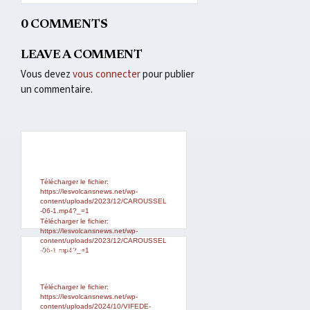
0 COMMENTS
LEAVE A COMMENT
Vous devez
vous connecter
pour publier
un commentaire.
Lecteur
Media error: Format(s) not
supported or source(s) not found
vidéo
Télécharger le fichier:
https://lesvolcansnews.net/wp-
content/uploads/2023/12/CAROUSSEL
-06-1.mp4?_=1
Télécharger le fichier:
https://lesvolcansnews.net/wp-
content/uploads/2023/12/CAROUSSEL
Lecteur
Media error: Format(s) not
-06-1.mp4?_=1
supported or source(s) not found
vidéo
Télécharger le fichier:
https://lesvolcansnews.net/wp-
content/uploads/2024/10/VIFEDE-