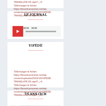
TRANSLATE-55.mp4?_=2
Télécharger le fichier:
https://lesvolcansnews.net/wp-
content/uploads/2024/10/VIFEDE-
LE JOURNAL
TRANSLATE-55.mp4?_=2
Lecteur
00:00
00:00
audio
VIFEDE
Lecteur
Media error: Format(s) not
supported or source(s) not found
vidéo
Télécharger le fichier:
https://lesvolcansnews.net/wp-
content/uploads/2024/10/VIFEDE-
TRANSLATE-55.mp4?_=3
Télécharger le fichier:
https://lesvolcansnews.net/wp-
content/uploads/2024/10/VIFEDE-
75 ANS CICR
TRANSLATE-55.mp4?_=3