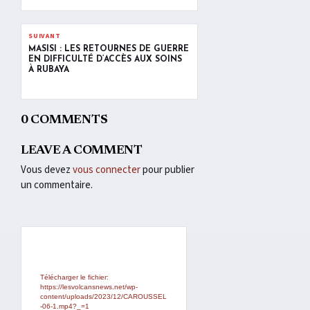
SUIVANT
MASISI : LES RETOURNÉS DE GUERRE
EN DIFFICULTÉ D’ACCÈS AUX SOINS
À RUBAYA
0 COMMENTS
LEAVE A COMMENT
Vous devez
vous connecter
pour publier
un commentaire.
Lecteur
Media error: Format(s) not
supported or source(s) not found
vidéo
Télécharger le fichier:
https://lesvolcansnews.net/wp-
content/uploads/2023/12/CAROUSSEL
-06-1.mp4?_=1