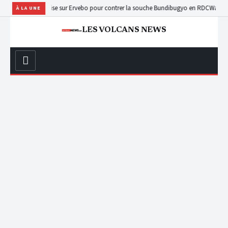
la : l’OMS mise sur Ervebo pour contrer la souche Bundibugyo en RDC
Walikale : pl
À LA UNE
LES VOLCANS NEWS