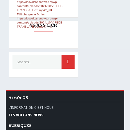
https://lesvolcansnews.net/wp-
content/uploads/2024/10/VIFEDE-
TRANSLATE-55.mp4?_=3
Télécharger le fichier:
https://lesvolcansnews.net/wp-
content/uploads/2024/10/VIFEDE-
75 ANS CICR
TRANSLATE-55.mp4?_=3
Search for:
SEARCH
À PROPOS
L'INFORMATION C'EST NOUS
LES VOLCANS NEWS
RUBRIQUES