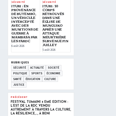
SÉCURITÉ
SÉCURITÉ
ITURI : EN
ITURI: 10
PROVENANCE
CORPS
DE BUTEMBO,
RETROUVÉS
UN VÉHICULE
DANS UNE
INTERCEPTÉ
ÉGLISE DE
AVEC DES
MUNGUIKO
MUNITIONS DE
APRÈS UNE
GUERRE À
ATTAQUE
MAMBASA PAR
MEURTRIÈRE
LES FARDC
SURVENUE FIN
JUILLET
6 août 2026
5 août 2026
RUBRIQUES
SÉCURITÉ
ACTUALITÉ
SOCIETÉ
POLITIQUE
SPORTS
ÉCONOMIE
SANTÉ
ÉDUCATION
CULTURE
JUSTICE
PRÉCÉDENT
FESTIVAL TUMAINI 4 ÈME ÉDITION :
L’EST DE LA RDC VENDU
AUTREMENT À TRAVERS LA CULTURE,
LA RÉSILIENCE,…, À BENI