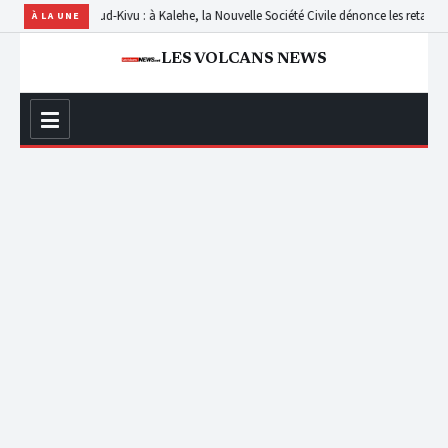
Teturi
Sud-Kivu : à Kalehe, la Nouvelle Société Civile dénonce les retards de paiemen
À LA UNE
LES VOLCANS NEWS