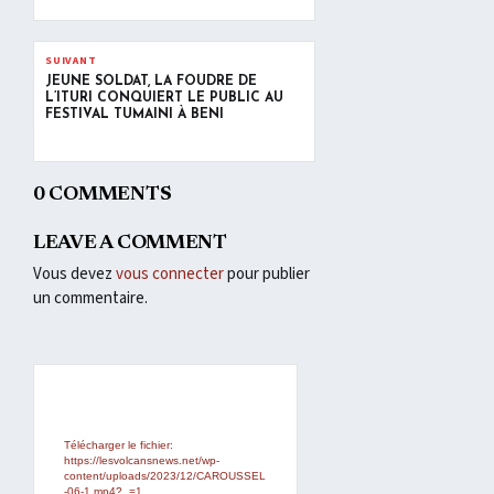
SUIVANT
JEUNE SOLDAT, LA FOUDRE DE
L’ITURI CONQUIERT LE PUBLIC AU
FESTIVAL TUMAINI À BENI
0 COMMENTS
LEAVE A COMMENT
Vous devez
vous connecter
pour publier
un commentaire.
Lecteur
Media error: Format(s) not
supported or source(s) not found
vidéo
Télécharger le fichier:
https://lesvolcansnews.net/wp-
content/uploads/2023/12/CAROUSSEL
-06-1.mp4?_=1