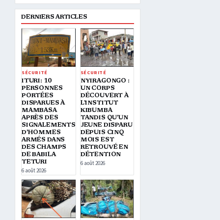
DERNIERS ARTICLES
SÉCURITÉ
SÉCURITÉ
ITURI: 10
NYIRAGONGO :
PERSONNES
UN CORPS
PORTÉES
DÉCOUVERT À
DISPARUES À
L’INSTITUT
MAMBASA
KIBUMBA
APRÈS DES
TANDIS QU’UN
SIGNALEMENTS
JEUNE DISPARU
D’HOMMES
DEPUIS CINQ
ARMÉS DANS
MOIS EST
DES CHAMPS
RETROUVÉ EN
DE BABILA
DÉTENTION
TETURI
6 août 2026
6 août 2026