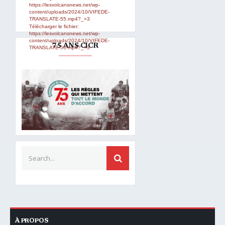
https://lesvolcansnews.net/wp-
content/uploads/2024/10/VIFEDE-
TRANSLATE-55.mp4?_=3
Télécharger le fichier:
https://lesvolcansnews.net/wp-
content/uploads/2024/10/VIFEDE-
75 ANS CICR
TRANSLATE-55.mp4?_=3
Search for:
SEARCH
À PROPOS