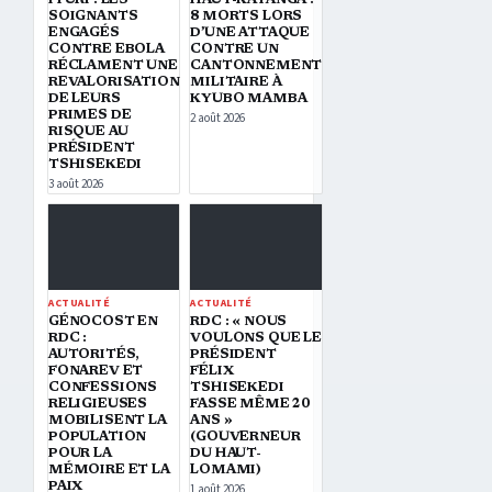
ITURI : LES
HAUT-KATANGA :
SOIGNANTS
8 MORTS LORS
ENGAGÉS
D’UNE ATTAQUE
CONTRE EBOLA
CONTRE UN
RÉCLAMENT UNE
CANTONNEMENT
REVALORISATION
MILITAIRE À
DE LEURS
KYUBO MAMBA
PRIMES DE
2 août 2026
RISQUE AU
PRÉSIDENT
TSHISEKEDI
3 août 2026
ACTUALITÉ
ACTUALITÉ
GÉNOCOST EN
RDC : « NOUS
RDC :
VOULONS QUE LE
AUTORITÉS,
PRÉSIDENT
FONAREV ET
FÉLIX
CONFESSIONS
TSHISEKEDI
RELIGIEUSES
FASSE MÊME 20
MOBILISENT LA
ANS »
POPULATION
(GOUVERNEUR
POUR LA
DU HAUT-
MÉMOIRE ET LA
LOMAMI)
PAIX
1 août 2026