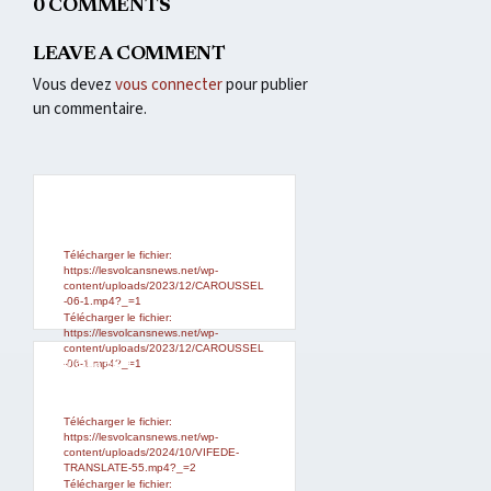
0 COMMENTS
LEAVE A COMMENT
Vous devez
vous connecter
pour publier
un commentaire.
Lecteur
Media error: Format(s) not
supported or source(s) not found
vidéo
Télécharger le fichier:
https://lesvolcansnews.net/wp-
content/uploads/2023/12/CAROUSSEL
-06-1.mp4?_=1
Télécharger le fichier:
https://lesvolcansnews.net/wp-
content/uploads/2023/12/CAROUSSEL
Lecteur
Media error: Format(s) not
-06-1.mp4?_=1
supported or source(s) not found
vidéo
Télécharger le fichier:
https://lesvolcansnews.net/wp-
content/uploads/2024/10/VIFEDE-
TRANSLATE-55.mp4?_=2
Télécharger le fichier: