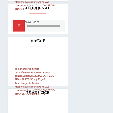
https://lesvolcansnews.net/wp-
content/uploads/2024/10/VIFEDE-
LE JOURNAL
TRANSLATE-55.mp4?_=2
Lecteur
00:00
00:00
audio
VIFEDE
Lecteur
Media error: Format(s) not
supported or source(s) not found
vidéo
Télécharger le fichier:
https://lesvolcansnews.net/wp-
content/uploads/2024/10/VIFEDE-
TRANSLATE-55.mp4?_=3
Télécharger le fichier:
https://lesvolcansnews.net/wp-
content/uploads/2024/10/VIFEDE-
75 ANS CICR
TRANSLATE-55.mp4?_=3