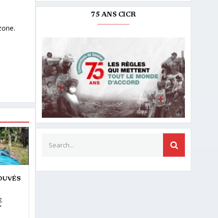
75 ANS CICR
zone.
Search for:
SEARCH
ROUVÉS
E
E
T