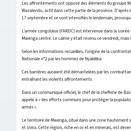
Les affrontements ont opposé des éléments du groupe Mal
Wazalendo, actif dans cette partie de la province. D’apr
17 septembre et se sont intensifiés le lendemain, provoquan
L’armée congolaise (FARDC) est intervenue dans la soirée de
Mwenga centre. Le calme y était revenu ce vendredi, mais l
Selon les informations recueillies, l’origine de la confrontat
Nationale n°2 par les hommes de Nyakiliba.
Ces barrières auraient été démantelées par les combattan
entraînant les violents affrontements.
Dans un communiqué officiel, le chef de la chefferie de Ba
appelé à « des efforts communs pour protéger la population c
armés ».
Le territoire de Mwenga, situé dans une zone hautement s
et Uvira. Cette région, riche en or et en minerais, est d