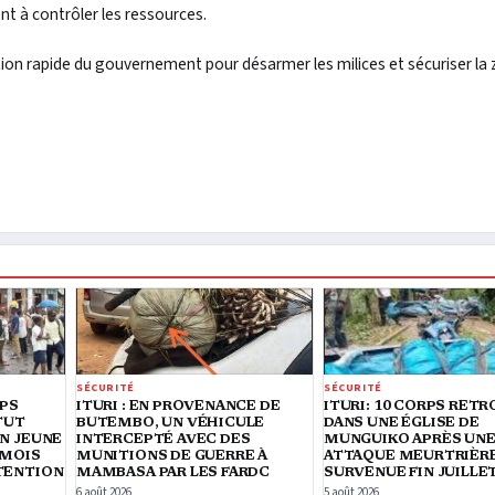
nt à contrôler les ressources.
action rapide du gouvernement pour désarmer les milices et sécuriser la 
SÉCURITÉ
SÉCURITÉ
RPS
ITURI : EN PROVENANCE DE
ITURI: 10 CORPS RET
TUT
BUTEMBO, UN VÉHICULE
DANS UNE ÉGLISE DE
N JEUNE
INTERCEPTÉ AVEC DES
MUNGUIKO APRÈS UN
 MOIS
MUNITIONS DE GUERRE À
ATTAQUE MEURTRIÈR
TENTION
MAMBASA PAR LES FARDC
SURVENUE FIN JUILLE
6 août 2026
5 août 2026