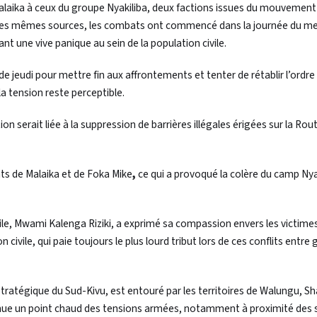
aika à ceux du groupe Nyakiliba, deux factions issues du mouvement
ès les mêmes sources, les combats ont commencé dans la journée du me
t une vive panique au sein de la population civile.
 jeudi pour mettre fin aux affrontements et tenter de rétablir l’ordre
a tension reste perceptible.
ion serait liée à la suppression de barrières illégales érigées sur la Rou
ts de Malaika et de Foka Mike
,
ce qui a provoqué la colère du camp Nya
sile, Mwami Kalenga Riziki, a exprimé sa compassion envers les victime
ivile, qui paie toujours le plus lourd tribut lors de ces conflits entre
tratégique du Sud-Kivu, est entouré par les territoires de Walungu, S
evenue un point chaud des tensions armées, notamment à proximité des 