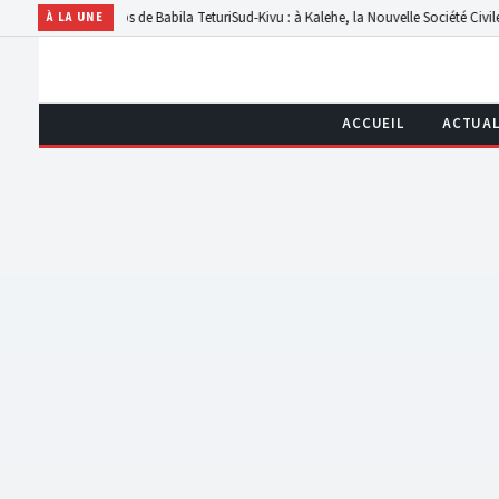
des champs de Babila Teturi
Sud-Kivu : à Kalehe, la Nouvelle Société Civile dénonce
À LA UNE
ACCUEIL
ACTUAL