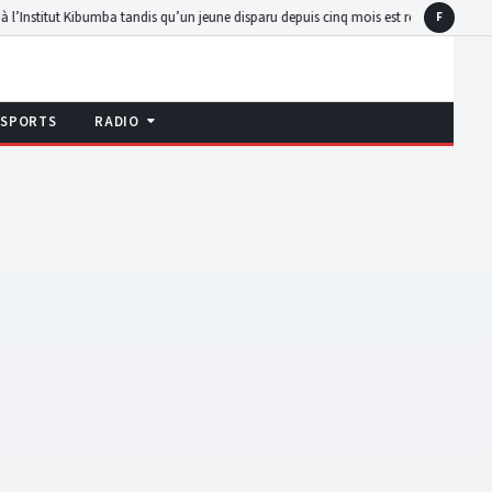
t Kibumba tandis qu’un jeune disparu depuis cinq mois est retrouvé en détention
Wal
F
Faceboo
SPORTS
RADIO