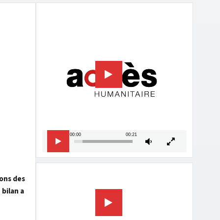
Lecteur
vidéo
00:00
00:21
Lecteur
ions des
vidéo
bilan a