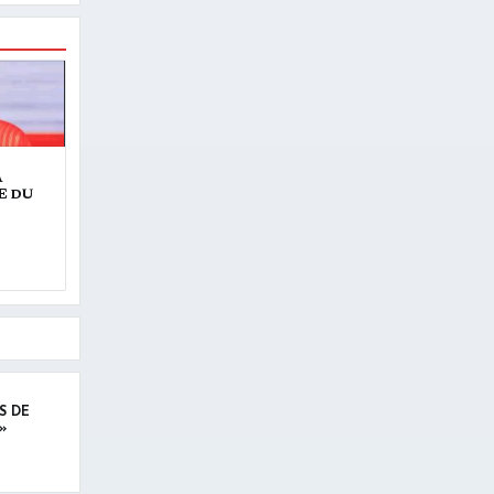
À
E DU
S DE
»