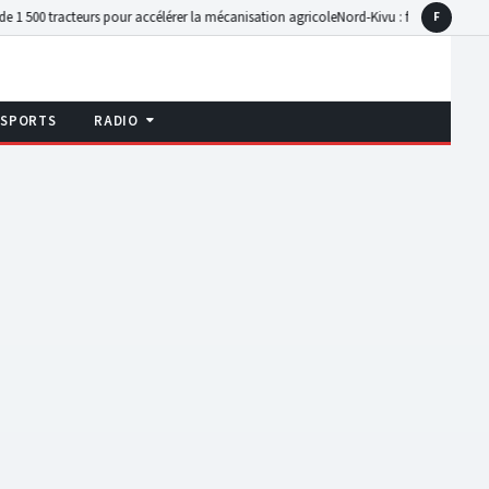
urs pour accélérer la mécanisation agricole
Nord-Kivu : face à Ebola, les Témoins d
F
Faceboo
SPORTS
RADIO