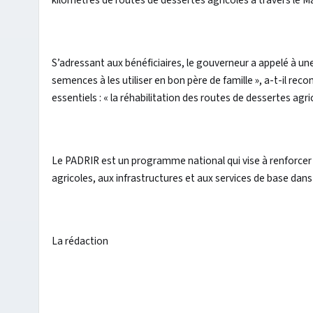
kilomètres de routes de dessertes agricoles à travers le 
S’adressant aux bénéficiaires, le gouverneur a appelé à une 
semences à les utiliser en bon père de famille », a-t-il r
essentiels : « la réhabilitation des routes de dessertes agr
Le PADRIR est un programme national qui vise à renforcer 
agricoles, aux infrastructures et aux services de base dan
La rédaction