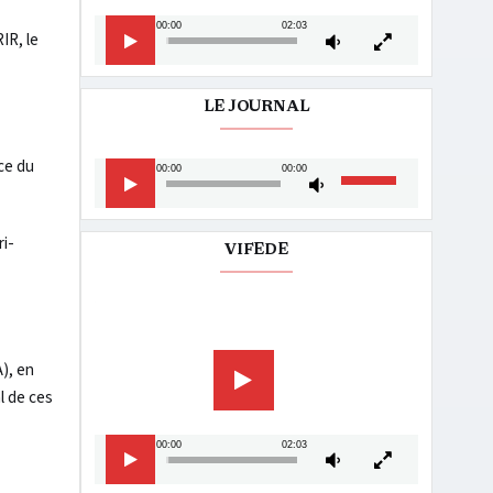
00:00
02:03
IR, le
LE JOURNAL
nce du
Lecteur
Utilisez
00:00
00:00
audio
les
flèches
i-
haut/bas
VIFEDE
pour
augmenter
Lecteur
ou
vidéo
diminuer
le
), en
volume.
l de ces
00:00
02:03