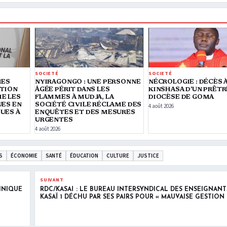
SOCIETÉ
SOCIETÉ
MES
NYIRAGONGO : UNE PERSONNE
NÉCROLOGIE : DÉCÈS 
ATION
ÂGÉE PÉRIT DANS LES
KINSHASA D’UN PRÊTR
E LES
FLAMMES À MUDJA, LA
DIOCÈSE DE GOMA
UES EN
SOCIÉTÉ CIVILE RÉCLAME DES
4 août 2026
UES À
ENQUÊTES ET DES MESURES
URGENTES
4 août 2026
S
ÉCONOMIE
SANTÉ
ÉDUCATION
CULTURE
JUSTICE
SUIVANT
HNIQUE
RDC/KASAÏ : LE BUREAU INTERSYNDICAL DES ENSEIGNANT
KASAÏ 1 DÉCHU PAR SES PAIRS POUR « MAUVAISE GESTION 