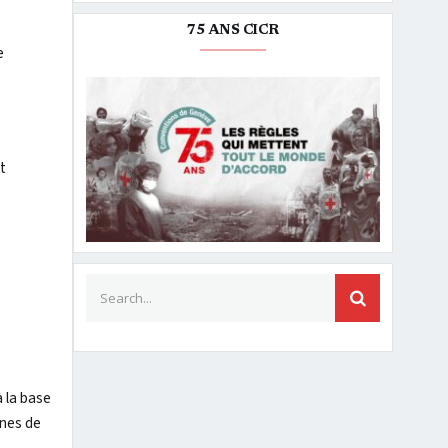
75 ANS CICR
e
t
Search for:
SEARCH
à la base
ines de