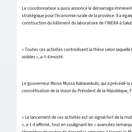
Le coordonnateur a aussi annoncé le démarrage imminent d
stratégique pour l’économie rurale de la province. Il a éga
construction du bâtiment du laboratoire de l’INERA à Salubu
« Toutes ces activités contredisent la thèse selon laquelle 
visibles », a-t-il insisté.
Le gouverneur Moïse Mussa Kabwankubi, qui a précédé la c
concrétisation de la vision du Président de la République, 
« Le lancement de ces activités est un signal fort de la mat
», a-t-il affirmé, tout en soulignant les « avancées remarq