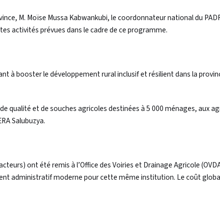
ovince, M. Moïse Mussa Kabwankubi, le coordonnateur national du PADR
tes activités prévues dans le cadre de ce programme.
ant à booster le développement rural inclusif et résilient dans la provi
de qualité et de souches agricoles destinées à 5 000 ménages, aux agr
NERA Salubuzya.
teurs) ont été remis à l’Office des Voiries et Drainage Agricole (OVDA
ent administratif moderne pour cette même institution. Le coût globa