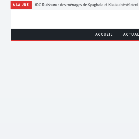
r les FARDC
Rutshuru : des ménages de Kyaghala et Kikuku bénéficient d’une assist
À LA UNE
ACCUEIL
ACTUAL