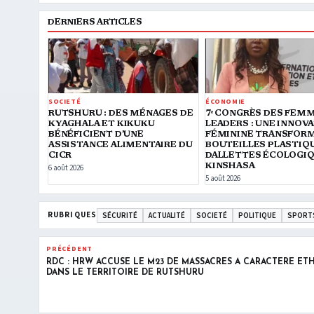
DERNIERS ARTICLES
SOCIETÉ
ÉCONOMIE
RUTSHURU : DES MÉNAGES DE
7ᵉ CONGRÈS DES FEM
KYAGHALA ET KIKUKU
LEADERS : UNE INNOV
BÉNÉFICIENT D’UNE
FÉMININE TRANSFORM
ASSISTANCE ALIMENTAIRE DU
BOUTEILLES PLASTIQ
CICR
DALLETTES ÉCOLOGIQ
KINSHASA
6 août 2026
5 août 2026
RUBRIQUES
SÉCURITÉ
ACTUALITÉ
SOCIETÉ
POLITIQUE
SPORT
PRÉCÉDENT
RDC : HRW ACCUSE LE M23 DE MASSACRES À CARACTÈRE ET
DANS LE TERRITOIRE DE RUTSHURU