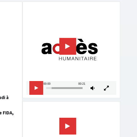
Lecteur
vidéo
00:00
00:21
udi à
Lecteur
e FIDA,
vidéo