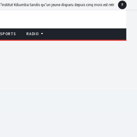
mba tandis qu’un jeune disparu depuis cinq mois est retrouvé en détention
Walikale :
F
Faceboo
SPORTS
RADIO