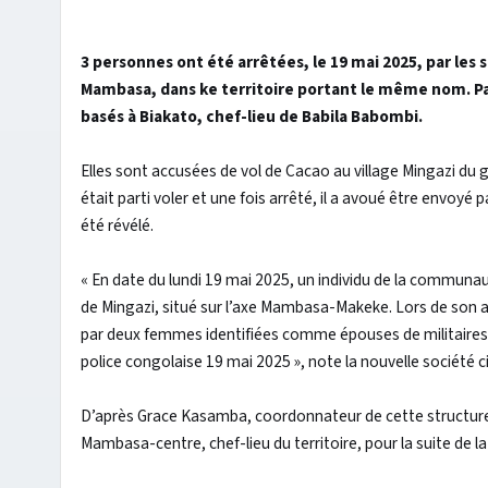
3 personnes ont été arrêtées, le 19 mai 2025, par les 
Mambasa, dans ke territoire portant le même nom. Pa
basés à Biakato, chef-lieu de Babila Babombi.
Elles sont accusées de vol de Cacao au village Mingazi du 
était parti voler et une fois arrêté, il a avoué être envo
été révélé.
« En date du lundi 19 mai 2025, un individu de la communau
de Mingazi, situé sur l’axe Mambasa-Makeke. Lors de son a
par deux femmes identifiées comme épouses de militaires
police congolaise 19 mai 2025 », note la nouvelle société c
D’après Grace Kasamba, coordonnateur de cette structure c
Mambasa-centre, chef-lieu du territoire, pour la suite de la