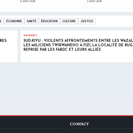
6 août 2026
5 août 2026
S
ÉCONOMIE
SANTÉ
ÉDUCATION
CULTURE
JUSTICE
SUIVANT
IRES
SUD-KIVU : VIOLENTS AFFRONTEMENTS ENTRE LES WAZA
LES MILICIENS TWIRWANEHO À FIZI, LA LOCALITÉ DE RUG
REPRISE PAR LES FARDC ET LEURS ALLIÉS
CONTACT