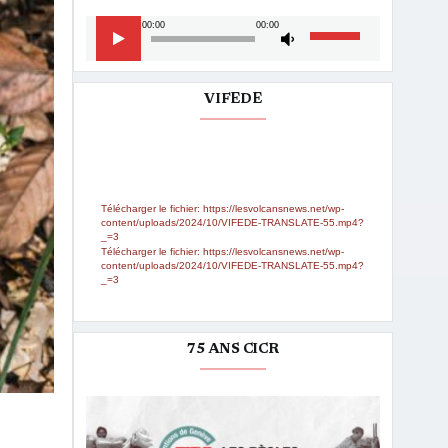
Lecteur
Utilisez
00:00
00:00
audio
les
flèches
haut/bas
VIFEDE
pour
augmenter
Lecteur
Media error: Format(s) not supported or
ou
source(s) not found
vidéo
diminuer
le
Télécharger le fichier: https://lesvolcansnews.net/wp-
volume.
content/uploads/2024/10/VIFEDE-TRANSLATE-55.mp4?
_=3
Télécharger le fichier: https://lesvolcansnews.net/wp-
content/uploads/2024/10/VIFEDE-TRANSLATE-55.mp4?
_=3
75 ANS CICR