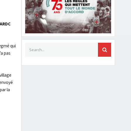
FARDC
Search for:
pygmé qui
SEARCH
’a pas
village
 envoyé
par la