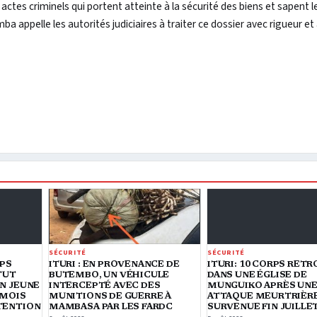
ctes criminels qui portent atteinte à la sécurité des biens et sapent l
 appelle les autorités judiciaires à traiter ce dossier avec rigueur et
SÉCURITÉ
SÉCURITÉ
RPS
ITURI : EN PROVENANCE DE
ITURI: 10 CORPS RET
TUT
BUTEMBO, UN VÉHICULE
DANS UNE ÉGLISE DE
N JEUNE
INTERCEPTÉ AVEC DES
MUNGUIKO APRÈS UN
 MOIS
MUNITIONS DE GUERRE À
ATTAQUE MEURTRIÈR
TENTION
MAMBASA PAR LES FARDC
SURVENUE FIN JUILLE