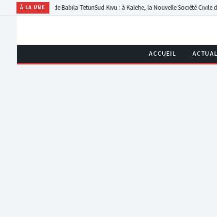
amps de Babila Teturi
Sud-Kivu : à Kalehe, la Nouvelle Société Civile dénonce les re
À LA UNE
ACCUEIL
ACTUAL