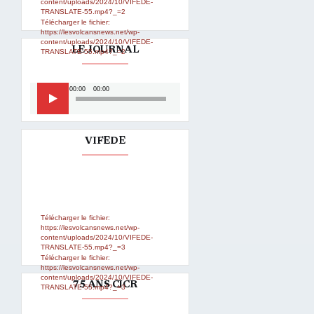
content/uploads/2024/10/VIFEDE-
TRANSLATE-55.mp4?_=2
Télécharger le fichier:
https://lesvolcansnews.net/wp-
content/uploads/2024/10/VIFEDE-
LE JOURNAL
TRANSLATE-55.mp4?_=2
Lecteur
00:00
00:00
audio
VIFEDE
Lecteur
Media error: Format(s) not
supported or source(s) not found
vidéo
Télécharger le fichier:
https://lesvolcansnews.net/wp-
content/uploads/2024/10/VIFEDE-
TRANSLATE-55.mp4?_=3
Télécharger le fichier:
https://lesvolcansnews.net/wp-
content/uploads/2024/10/VIFEDE-
75 ANS CICR
TRANSLATE-55.mp4?_=3