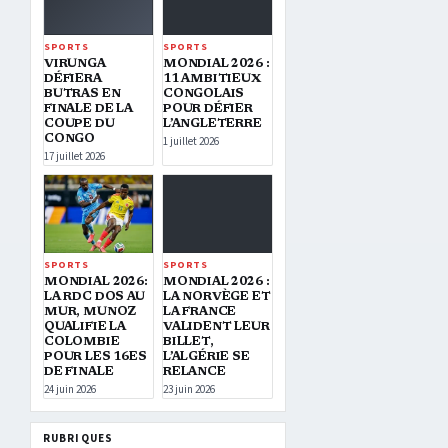
SPORTS
SPORTS
VIRUNGA
MONDIAL 2026 :
DÉFIERA
11 AMBITIEUX
BUTRAS EN
CONGOLAIS
FINALE DE LA
POUR DÉFIER
COUPE DU
L’ANGLETERRE
CONGO
1 juillet 2026
17 juillet 2026
SPORTS
SPORTS
MONDIAL 2026:
MONDIAL 2026 :
LA RDC DOS AU
LA NORVÈGE ET
MUR, MUNOZ
LA FRANCE
QUALIFIE LA
VALIDENT LEUR
COLOMBIE
BILLET,
POUR LES 16ES
L’ALGÉRIE SE
DE FINALE
RELANCE
24 juin 2026
23 juin 2026
RUBRIQUES