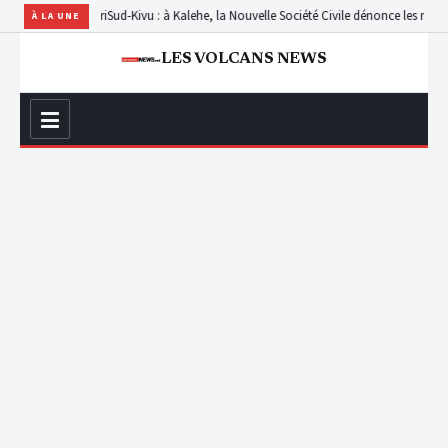
Babila Teturi
Sud-Kivu : à Kalehe, la Nouvelle Société Civile dénonce les retards de
À LA UNE
LES VOLCANS NEWS