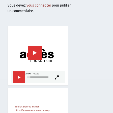
Vous devez
vous connecter
pour publier
un commentaire.
Lecteur
vidéo
00:00
00:21
Lecteur
Media error: Format(s) not
supported or source(s) not found
vidéo
Télécharger le fichier:
https://lesvolcansnews.net/wp-